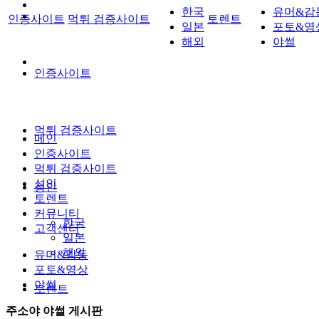
한국
유머&감
인증사이트
먹튀 검증사이트
토렌트
일본
포토&영
해외
야썰
인증사이트
먹튀 검증사이트
메인
인증사이트
먹튀 검증사이트
성인
성인
토렌트
커뮤니티
한국
고객센터
일본
해외
유머&감동
포토&영상
야썰
토렌트
주소야 야썰 게시판