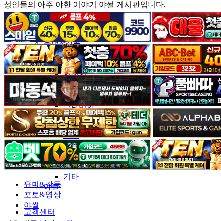
성인들의 아주 야한 이야기 야썰 게시판입니다.
커뮤니티
유머&감동
포토&영상
일반인
연예인
서양
모델
그라비아
코스프레
BJ
품번
후방주의
움짤
스포츠
기타
유머&감동
야썰
포토&영상
야썰
고객센터