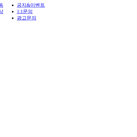
동
공지&이벤트
상
1:1문의
광고문의