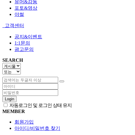
유머&감동
포토&영상
야썰
고객센터
공지&이벤트
1:1문의
광고문의
SEARCH
Login
자동로그인 및 로그인 상태 유지
MEMBER
회원가입
아이디/비밀번호 찾기