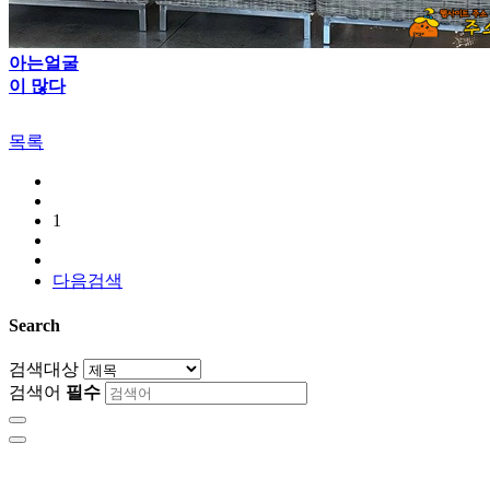
아는얼굴
이 많다
목록
1
다음검색
Search
검색대상
검색어
필수