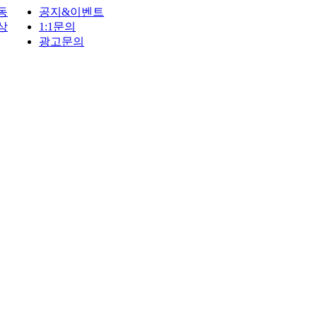
동
공지&이벤트
상
1:1문의
광고문의