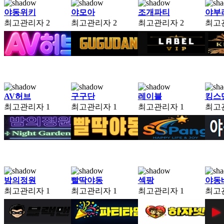
야동위키
야모아
조개파티
야부
최고관리자
2
최고관리자
2
최고관리자
2
최고
AV허브
구구단
레이블
킹스
최고관리자
1
최고관리자
1
최고관리자
1
최고
밤의정원
빨딱야동
섹팡
야동
최고관리자
1
최고관리자
1
최고관리자
1
최고