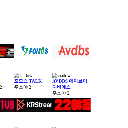
포모스 TALK
AVDBS 에이브이
2
주소야
2
디비에스
주소야
2