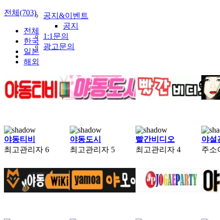
전체(703)
공지&이벤트
공지
전체
1:1문의
한국
광고문의
일본
해외
야동티비
야동도시
빨간비디오
야설
최고관리자
6
최고관리자
5
최고관리자
4
주소