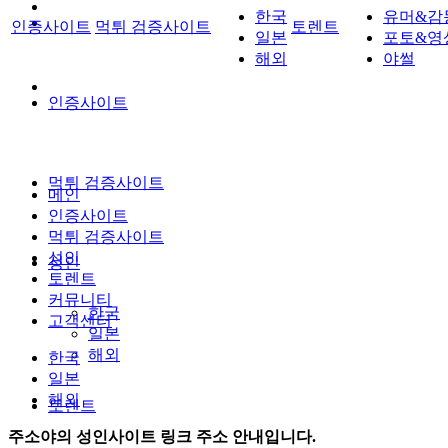
한국
유머&감
인증사이트
먹튀 검증사이트
토렌트
일본
포토&영
해외
야썰
인증사이트
먹튀 검증사이트
메인
인증사이트
먹튀 검증사이트
성인
성인
토렌트
커뮤니티
한국
고객센터
일본
해외
한국
일본
해외
토렌트
주소야의 성인사이트 링크 주소 안내입니다.