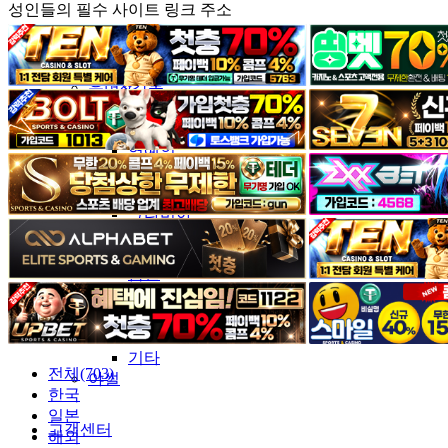
성인들의 필수 사이트 링크 주소
커뮤니티
유머&감동
포토&영상
일반인
연예인
서양
모델
그라비아
코스프레
BJ
품번
후방주의
움짤
스포츠
기타
전체(703)
야썰
한국
일본
고객센터
해외