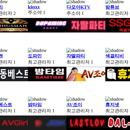
kissxx
리
다모아KTV
밤튜브
주소야
1
관리자
2
주소야
1
최고관리자
맨
도파민
자딸파티
섹걸티비
관리자
1
최고관리자
1
최고관리자
1
최고관리자
베스트
밤타임
AV조이
휴지넷
관리자
1
최고관리자
1
최고관리자
1
최고관리자