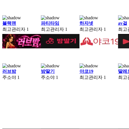
블랙맨
파티타임
하자넷
av걸
최고관리자
1
최고관리자
1
최고관리자
1
최고
러브밤
밤딸기
야코19
딸레
주소야
1
주소야
1
최고관리자
1
최고