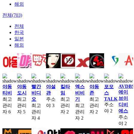
해외
전체(703)
전체
한국
일본
해외
AVDB
야동
야동
빨간
야설
킬타
엑스
야동
포모
에이
티비
도시
비디
관
임
비비
존
스
브이
TALK
최고
최고
오
주소
최고
기
최고
주소
디비
관리
관리
최고
야
3
관리
최고
관리
야
2
에스
자
6
자
5
관리
자
2
관리
자
2
주소
자
4
자
2
야
2