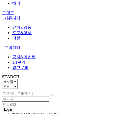
해외
토렌트
커뮤니티
유머&감동
포토&영상
야썰
고객센터
공지&이벤트
1:1문의
광고문의
SEARCH
Login