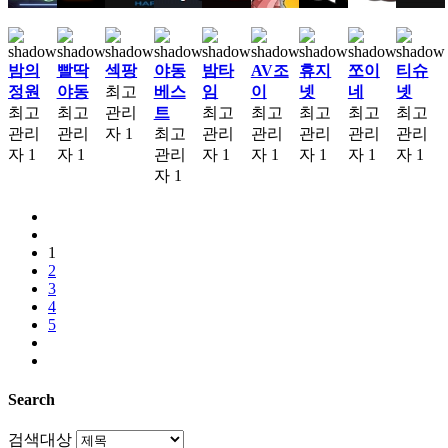
밤의
빨딱
섹팡
야동
밤타
AV조
휴지
쪼이
티슈
정원
야동
최고
베스
임
이
넷
네
넷
최고
최고
관리
트
최고
최고
최고
최고
최고
관리
관리
자
1
최고
관리
관리
관리
관리
관리
자
1
자
1
관리
자
1
자
1
자
1
자
1
자
1
자
1
1
2
3
4
5
Search
검색대상