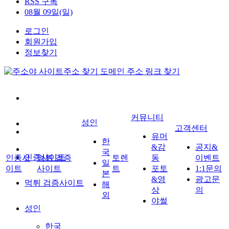
RSS 구독
08월 09일(일)
로그인
회원가입
정보찾기
커뮤니티
성인
고객센터
유머
한
&감
공지&
국
인증사이트
인증사
먹튀 검증
토렌
동
이벤트
일
이트
사이트
트
포토
1:1문의
본
&영
광고문
먹튀 검증사이트
해
상
의
외
야썰
성인
한국