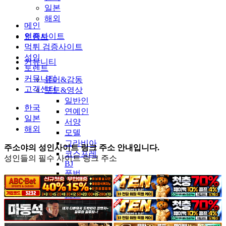
일본
해외
메인
인증사이트
토렌트
먹튀 검증사이트
성인
커뮤니티
토렌트
커뮤니티
유머&감동
고객센터
포토&영상
일반인
한국
연예인
일본
서양
해외
모델
그라비아
주소야의 성인사이트 링크 주소 안내입니다.
코스프레
성인들의 필수 사이트 링크 주소
BJ
품번
후방주의
움짤
스포츠
기타