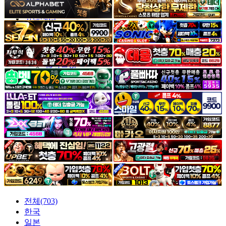
야썰
고객센터
공지&이벤트
공지
1:1문의
광고문의
전체(703)
한국
일본