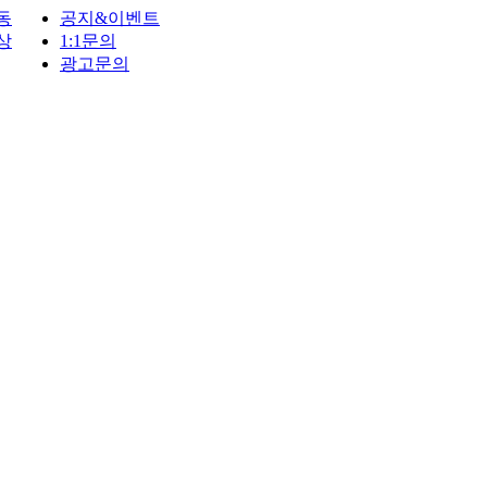
동
공지&이벤트
상
1:1문의
광고문의