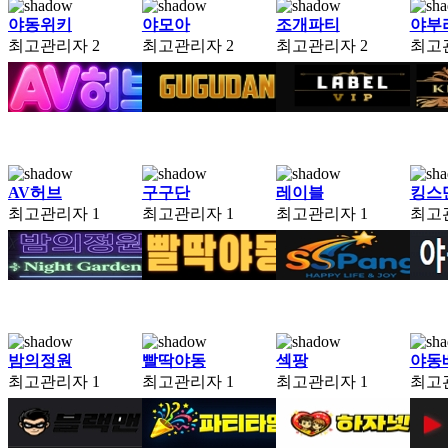
야동위키
야모아
조개파티
야부
최고관리자
2
최고관리자
2
최고관리자
2
최고
AV허브
구구단
레이블
킹스
최고관리자
1
최고관리자
1
최고관리자
1
최고
밤의정원
빨딱야동
섹팡
야동
최고관리자
1
최고관리자
1
최고관리자
1
최고