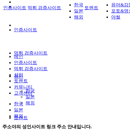
한국
유머&감
인증사이트
먹튀 검증사이트
토렌트
일본
포토&영
해외
야썰
인증사이트
먹튀 검증사이트
메인
인증사이트
먹튀 검증사이트
성인
성인
토렌트
커뮤니티
한국
고객센터
일본
해외
한국
일본
해외
토렌트
주소야의 성인사이트 링크 주소 안내입니다.