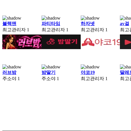
블랙맨
파티타임
하자넷
av걸
최고관리자
1
최고관리자
1
최고관리자
1
최고
러브밤
밤딸기
야코19
딸레
주소야
1
주소야
1
최고관리자
1
최고