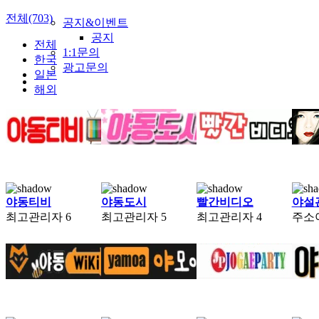
전체(703)
공지&이벤트
공지
전체
1:1문의
한국
광고문의
일본
해외
야동티비
야동도시
빨간비디오
야설
최고관리자
6
최고관리자
5
최고관리자
4
주소