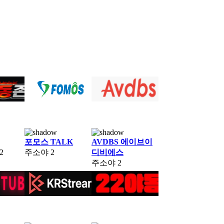
포모스 TALK
AVDBS 에이브이
2
주소야
2
디비에스
주소야
2