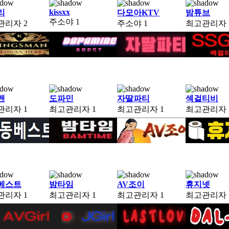
kissxx
리
다모아KTV
밤튜브
주소야
1
관리자
2
주소야
1
최고관리자
맨
도파민
자딸파티
섹걸티비
관리자
1
최고관리자
1
최고관리자
1
최고관리자
베스트
밤타임
AV조이
휴지넷
관리자
1
최고관리자
1
최고관리자
1
최고관리자