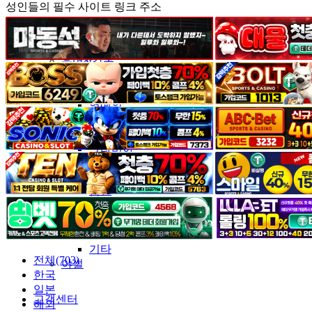
성인들의 필수 사이트 링크 주소
커뮤니티
유머&감동
포토&영상
일반인
연예인
서양
모델
그라비아
코스프레
BJ
품번
후방주의
움짤
스포츠
기타
전체(703)
야썰
한국
일본
고객센터
해외