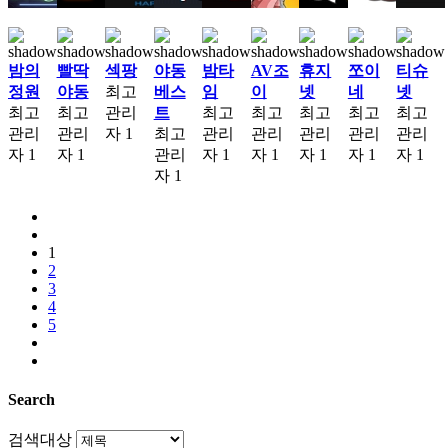
밤의
빨딱
섹팡
야동
밤타
AV조
휴지
쪼이
티슈
정원
야동
최고
베스
임
이
넷
네
넷
최고
최고
관리
트
최고
최고
최고
최고
최고
관리
관리
자
1
최고
관리
관리
관리
관리
관리
자
1
자
1
관리
자
1
자
1
자
1
자
1
자
1
자
1
1
2
3
4
5
Search
검색대상