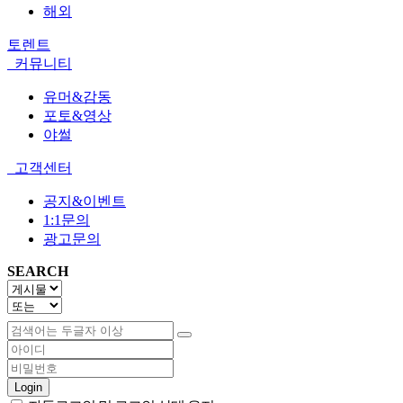
해외
토렌트
커뮤니티
유머&감동
포토&영상
야썰
고객센터
공지&이벤트
1:1문의
광고문의
SEARCH
Login