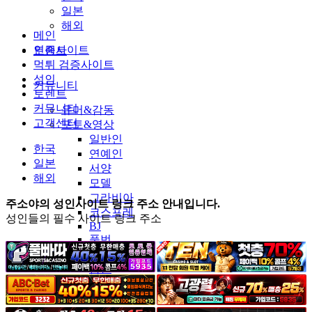
일본
해외
메인
인증사이트
토렌트
먹튀 검증사이트
성인
커뮤니티
토렌트
커뮤니티
유머&감동
고객센터
포토&영상
일반인
한국
연예인
일본
서양
해외
모델
그라비아
주소야의 성인사이트 링크 주소 안내입니다.
코스프레
성인들의 필수 사이트 링크 주소
BJ
품번
후방주의
움짤
스포츠
기타