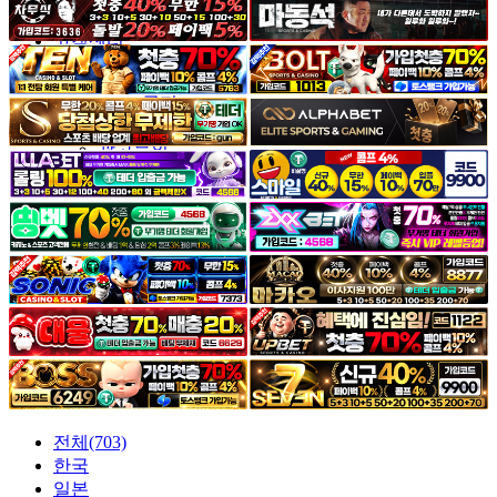
야썰
고객센터
공지&이벤트
공지
1:1문의
광고문의
전체(703)
한국
일본