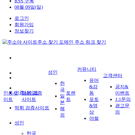
RSS 구독
08월 09일(일)
로그인
회원가입
정보찾기
커뮤니티
성인
고객센터
유머
한
&감
공지&
국
인증사이트
인증사
먹튀 검증
토렌
동
이벤트
일
이트
사이트
트
포토
1:1문의
본
&영
광고문
먹튀 검증사이트
해
상
의
외
야썰
성인
한국