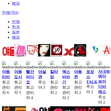
해외
전체(703)
전체
한국
일본
해외
AVDB
야동
야동
빨간
야설
킬타
엑스
야동
포모
에이
티비
도시
비디
관
임
비비
존
스
브이
TALK
최고
최고
오
주소
최고
기
최고
주소
디비
관리
관리
최고
야
3
관리
최고
관리
야
2
에스
자
6
자
5
관리
자
2
관리
자
2
주소
자
4
자
2
야
2