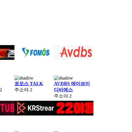
포모스 TALK
AVDBS 에이브이
2
주소야
2
디비에스
주소야
2