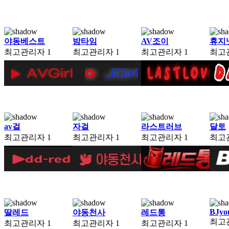
야동베스트
밤타임
AV조이
휴지
최고관리자
1
최고관리자
1
최고관리자
1
최고
av걸
자걸
라스트러브
달토
최고관리자
1
최고관리자
1
최고관리자
1
최고
BJyo
딸레드
야동천사
레드통
최고
최고관리자
1
최고관리자
1
최고관리자
1