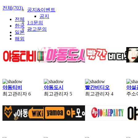
전체(703)
공지&이벤트
공지
전체
1:1문의
한국
광고문의
일본
해외
야동티비
야동도시
빨간비디오
야설
최고관리자
6
최고관리자
5
최고관리자
4
주소