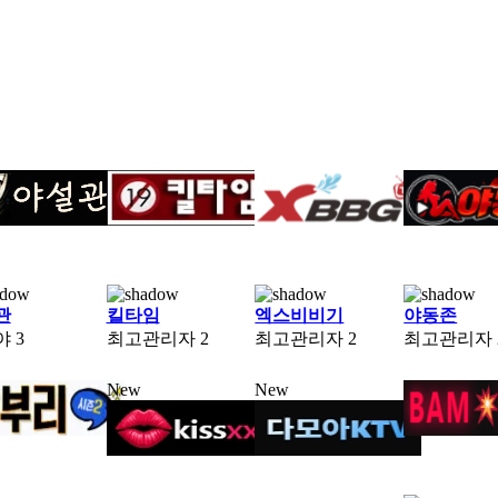
관
킬타임
엑스비비기
야동존
야
3
최고관리자
2
최고관리자
2
최고관리자
New
New