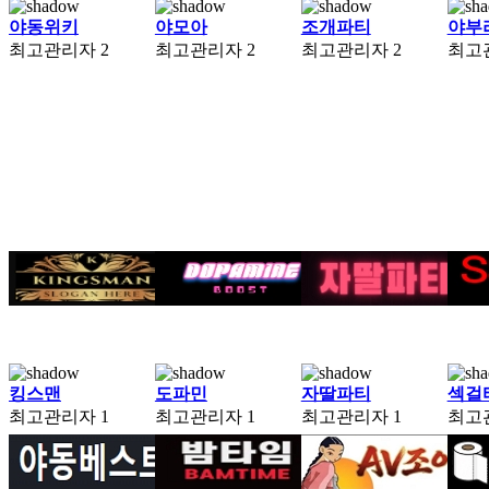
야동위키
야모아
조개파티
야부
최고관리자
2
최고관리자
2
최고관리자
2
최고
킹스맨
도파민
자딸파티
섹걸
최고관리자
1
최고관리자
1
최고관리자
1
최고