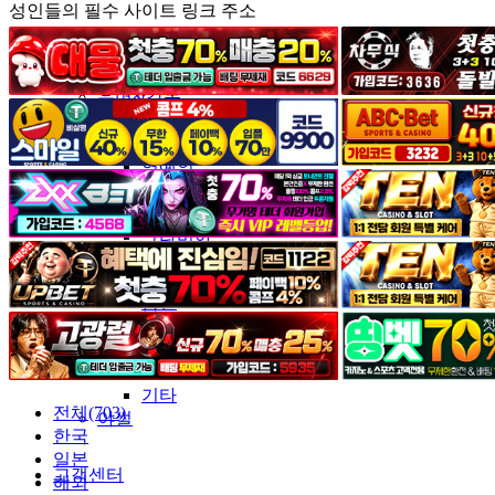
성인들의 필수 사이트 링크 주소
커뮤니티
유머&감동
포토&영상
일반인
연예인
서양
모델
그라비아
코스프레
BJ
품번
후방주의
움짤
스포츠
기타
전체(703)
야썰
한국
일본
고객센터
해외