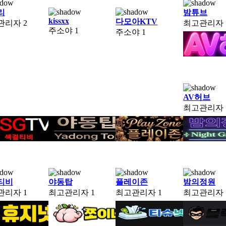
리
밤튜브
kissxx
다모아KTV
관리자
2
최고관리자
주소야
1
주소야
1
AV허브
최고관리자
티비
야동탑
플레이존
밤의정원
관리자
1
최고관리자
1
최고관리자
1
최고관리자