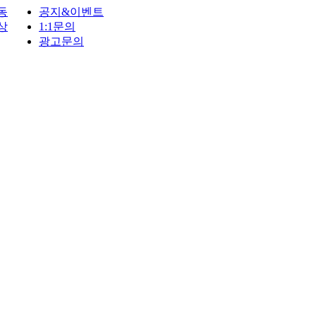
동
공지&이벤트
상
1:1문의
광고문의