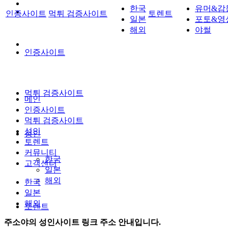
한국
유머&감
인증사이트
먹튀 검증사이트
토렌트
일본
포토&영
해외
야썰
인증사이트
먹튀 검증사이트
메인
인증사이트
먹튀 검증사이트
성인
성인
토렌트
커뮤니티
한국
고객센터
일본
해외
한국
일본
해외
토렌트
주소야의 성인사이트 링크 주소 안내입니다.