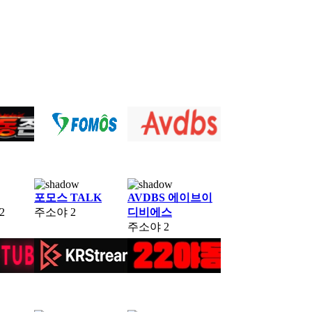
포모스 TALK
AVDBS 에이브이
2
주소야
2
디비에스
주소야
2