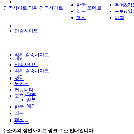
한국
유머&감
인증사이트
먹튀 검증사이트
토렌트
일본
포토&영
해외
야썰
인증사이트
먹튀 검증사이트
메인
인증사이트
먹튀 검증사이트
성인
성인
토렌트
커뮤니티
한국
고객센터
일본
해외
한국
일본
해외
토렌트
주소야의 성인사이트 링크 주소 안내입니다.