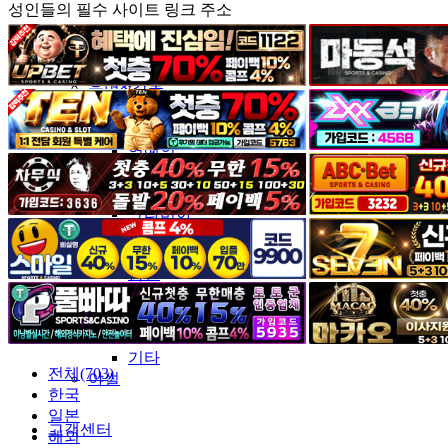
성인들의 필수 사이트 링크 주소
커뮤니티
유머&감동
포토&영상
일반인
연예인
서양
모델
그라비아
코스프레
BJ
품번
후방주의
움짤
스포츠
기타
전체(703)
야썰
한국
일본
고객센터
해외