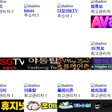
리
밤튜브
kissxx
다모아KTV
관리자
2
최고관리자
주소야
1
주소야
1
AV허브
최고관리자
티비
야동탑
플레이존
밤의정원
관리자
1
최고관리자
1
최고관리자
1
최고관리자