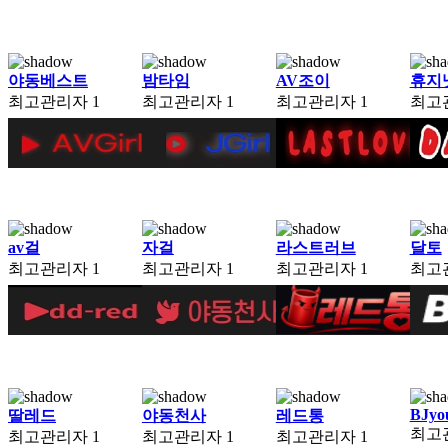
야동베스트
밤타임
AV조이
휴지
최고관리자
1
최고관리자
1
최고관리자
1
최고
av걸
자걸
라스트러브
달토
최고관리자
1
최고관리자
1
최고관리자
1
최고
BJyo
딸레드
야동천사
레드통
최고
최고관리자
1
최고관리자
1
최고관리자
1