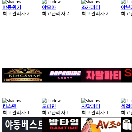
야동위키
야모아
조개파티
야부
최고관리자
2
최고관리자
2
최고관리자
2
최고
킹스맨
도파민
자딸파티
섹걸
최고관리자
1
최고관리자
1
최고관리자
1
최고