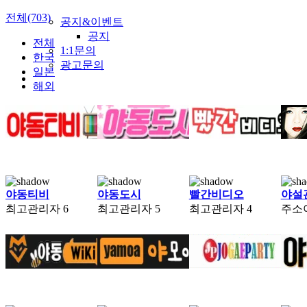
전체(703)
공지&이벤트
공지
전체
1:1문의
한국
광고문의
일본
해외
야동티비
야동도시
빨간비디오
야설
최고관리자
6
최고관리자
5
최고관리자
4
주소