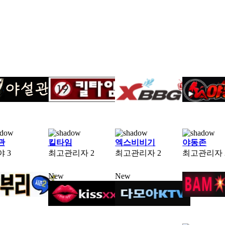
관
킬타임
엑스비비기
야동존
야
3
최고관리자
2
최고관리자
2
최고관리자
New
New