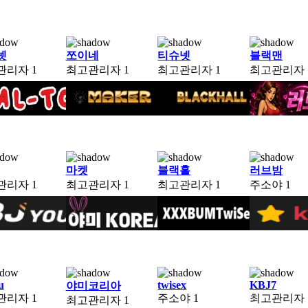
넷
쪼이네
티슈넷
블랙맨
관리자
1
최고관리자
1
최고관리자
1
최고관리자
마켓
블랙홀
러브밤
관리자
1
최고관리자
1
최고관리자
1
주소야
1
u
twisex
KBJ7
야미코리아
관리자
1
주소야
1
최고관리자
최고관리자
1