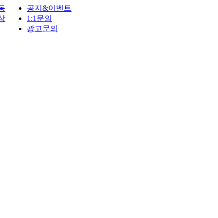
동
공지&이벤트
상
1:1문의
광고문의