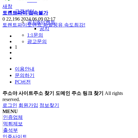
야썰
새창
고객센터
토렌트파이 접속불가
0
22,196
2024.06.09 02:17
공지&이벤트
토렌트파이토렌트 파일공유 속도최강!
공지
1:1문의
광고문의
1
이용안내
문의하기
PC버전
주소야 사이트주소 찾기 도메인 주소 링크 찾기
All rights
reserved.
로그인
회원가입
정보찾기
MENU
인증업체
먹튀제보
출석부
인증사이트