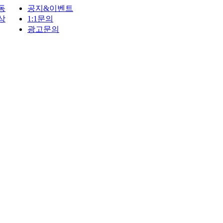
동
공지&이벤트
상
1:1문의
광고문의