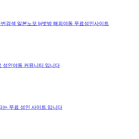
품번검색 일본노모 bj벗방 해외야동 무료성인사이트
료 성인야동 커뮤니티 입니다
자는 무료 성인 사이트 입니다