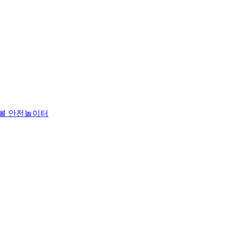
볼 안전놀이터