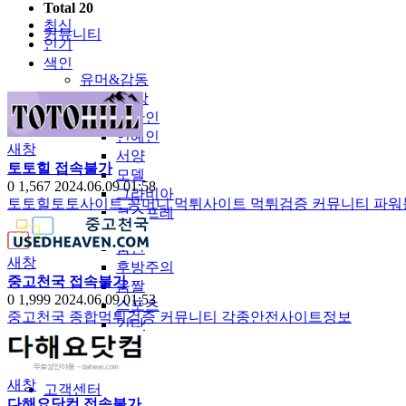
Total 20
최신
커뮤니티
인기
색인
유머&감동
포토&영상
일반인
연예인
새창
서양
토토힐 접속불가
모델
0
1,567
2024.06.09 01:58
그라비아
토토힐토토사이트 꽁머니 먹튀사이트 먹튀검증 커뮤니티 파워
코스프레
BJ
품번
새창
후방주의
중고천국 접속불가
움짤
0
1,999
2024.06.09 01:53
스포츠
중고천국 종합먹튀검증 커뮤니티 각종안전사이트정보
기타
야썰
새창
고객센터
다해요닷컴 접속불가