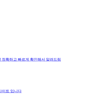
장 정확하고 빠르게 확인해서 알려드림
사이트 입니다