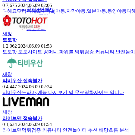
0
7,675
2024.06.09 02:06
공지&이벤트
다해요닷컴다해요닷컴,bj야동,자막야동,일본야동,동양야동다
공지
1:1문의
광고문의
새창
토토핫
1
2,062
2024.06.09 01:53
토토핫 토토사이트 꽁머니 파워볼 먹튀검증 커뮤니티 안전놀
새창
티비우산 접속불가
0
4,447
2024.06.09 02:24
티비우산드라마,예능 다시보기 및 무료영화사이트 입니다
새창
라이브맨 접속불가
0
1,634
2024.06.09 01:54
라이브맨먹튀검증 커뮤니티 안전놀이터 추천 배당흐름 분석