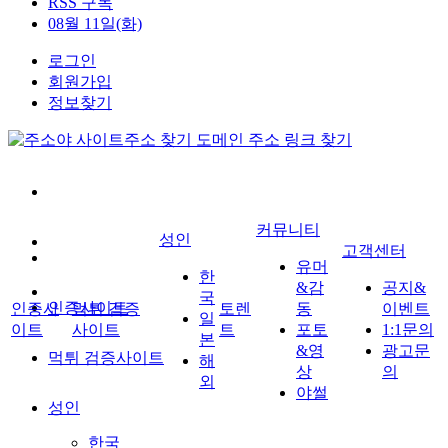
RSS 구독
08월 11일(화)
로그인
회원가입
정보찾기
커뮤니티
성인
고객센터
유머
한
&감
공지&
국
인증사이트
인증사
먹튀 검증
토렌
동
이벤트
일
이트
사이트
트
포토
1:1문의
본
&영
광고문
먹튀 검증사이트
해
상
의
외
야썰
성인
한국