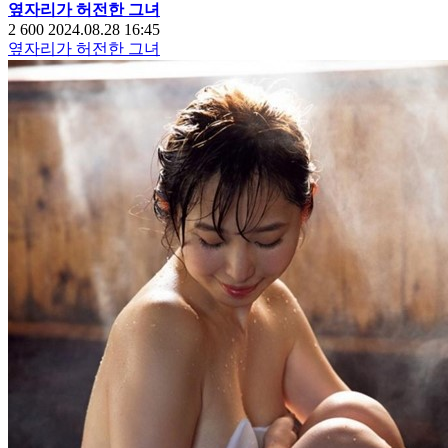
옆자리가 허전한 그녀
2
600
2024.08.28 16:45
옆자리가 허전한 그녀