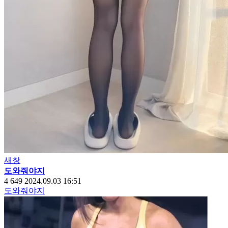
새창
도와줘야지
4
649
2024.09.03 16:51
도와줘야지