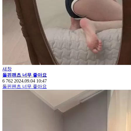
새창
돌핀팬츠 너무 좋아요
6
762
2024.09.04 10:47
돌핀팬츠 너무 좋아요