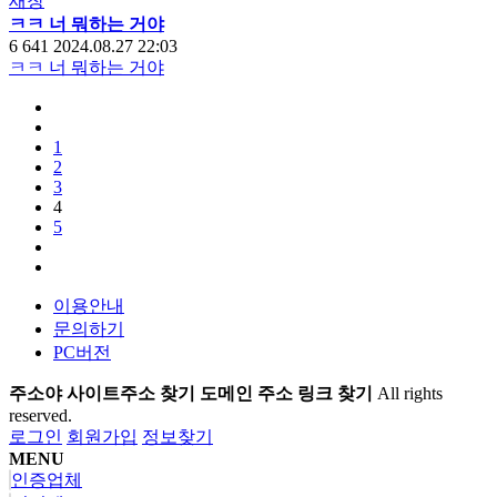
새창
ㅋㅋ 너 뭐하는 거야
6
641
2024.08.27 22:03
ㅋㅋ 너 뭐하는 거야
1
2
3
4
5
이용안내
문의하기
PC버전
주소야 사이트주소 찾기 도메인 주소 링크 찾기
All rights
reserved.
로그인
회원가입
정보찾기
MENU
인증업체