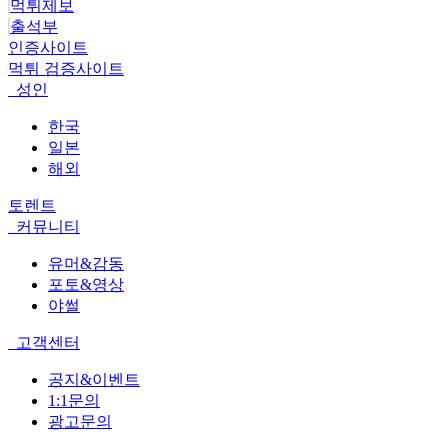
먹튀제보
출석부
인증사이트
먹튀 검증사이트
성인
한국
일본
해외
토렌트
커뮤니티
유머&감동
포토&영상
야썰
고객센터
공지&이벤트
1:1문의
광고문의