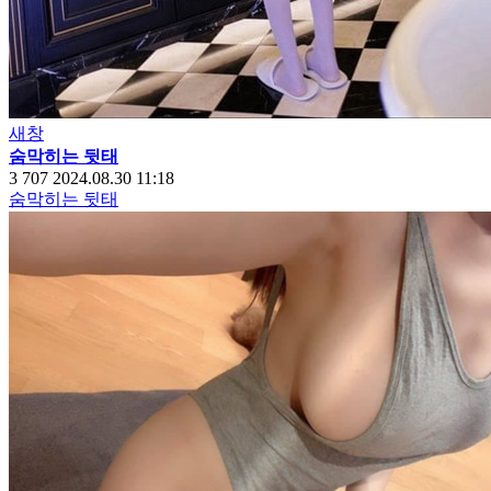
새창
숨막히는 뒷태
3
707
2024.08.30 11:18
숨막히는 뒷태