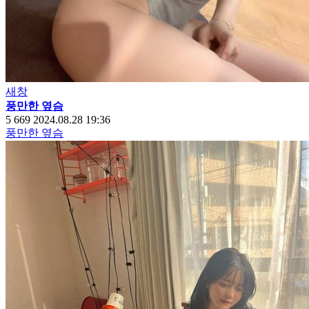
새창
풍만한 옆슴
5
669
2024.08.28 19:36
풍만한 옆슴