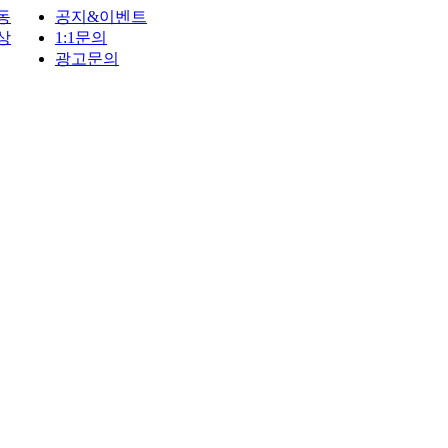
동
공지&이벤트
상
1:1문의
광고문의