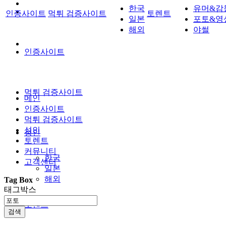
한국
유머&감
인증사이트
먹튀 검증사이트
토렌트
일본
포토&영
해외
야썰
인증사이트
먹튀 검증사이트
메인
인증사이트
먹튀 검증사이트
성인
성인
토렌트
커뮤니티
한국
고객센터
일본
해외
Tag Box
태그박스
토렌트
검색