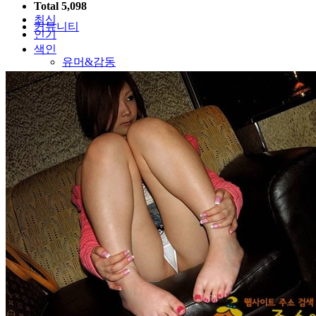
Total 5,098
최신
커뮤니티
인기
색인
유머&감동
포토&영상
일반인
연예인
서양
모델
그라비아
코스프레
BJ
품번
후방주의
움짤
스포츠
기타
야썰
고객센터