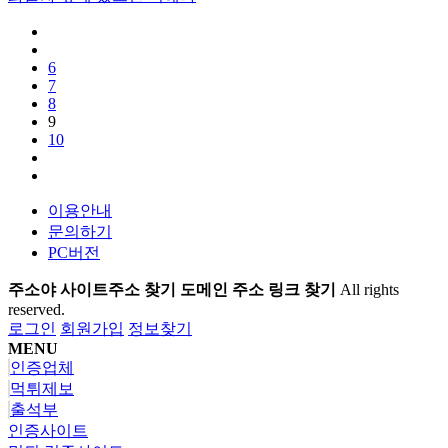
6
7
8
9
10
이용안내
문의하기
PC버전
주소야 사이트주소 찾기 도메인 주소 링크 찾기
All rights
reserved.
로그인
회원가입
정보찾기
MENU
인증업체
먹튀제보
출석부
인증사이트