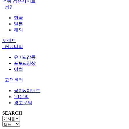
먹튀 검증사이트
성인
한국
일본
해외
토렌트
커뮤니티
유머&감동
포토&영상
야썰
고객센터
공지&이벤트
1:1문의
광고문의
SEARCH