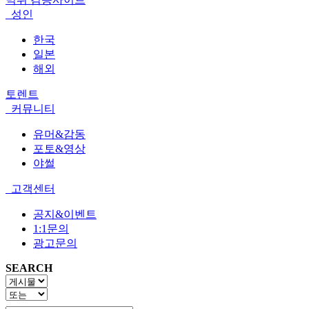
성인
한국
일본
해외
토렌트
커뮤니티
유머&감동
포토&영상
야썰
고객센터
공지&이벤트
1:1문의
광고문의
SEARCH