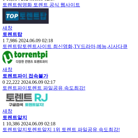
토렌트썸영화 토렌트 공식 웹사이트
새창
토렌트탑
1
7,986
2024.06.09 02:18
토렌트탑토렌트사이트 최신영화,TV드라마,예능,시사다큐
새창
토렌트파이 접속불가
0
22,222
2024.06.09 02:17
토렌트파이토렌트 파일공유 속도최강!
새창
토렌트알지
1
10,386
2024.06.09 02:18
토렌트알지토렌트알지 1위 토렌트 파일공유 속도최강!