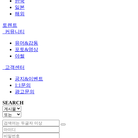
한국
일본
해외
토렌트
커뮤니티
유머&감동
포토&영상
야썰
고객센터
공지&이벤트
1:1문의
광고문의
SEARCH