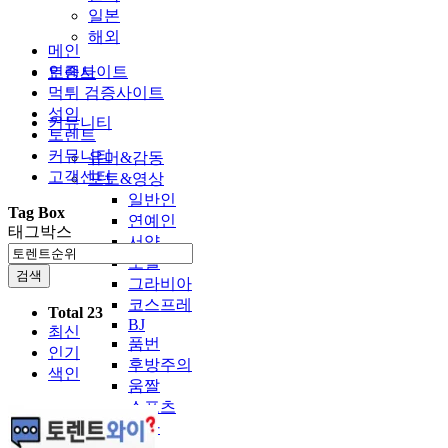
일본
해외
메인
인증사이트
토렌트
먹튀 검증사이트
성인
커뮤니티
토렌트
커뮤니티
유머&감동
고객센터
포토&영상
일반인
Tag Box
연예인
태그박스
서양
모델
검색
그라비아
코스프레
Total 23
BJ
최신
품번
인기
후방주의
색인
움짤
스포츠
기타