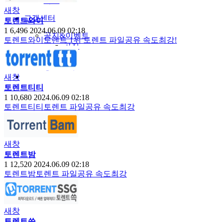
야썰
새창
고객센터
토렌트와이
1
6,496
2024.06.09 02:18
공지&이벤트
토렌트와이토렌트 1위 토렌트 파일공유 속도최강!
공지
1:1문의
광고문의
새창
토렌트티티
1
10,680
2024.06.09 02:18
토렌트티티토렌트 파일공유 속도최강
새창
토렌트밤
1
12,520
2024.06.09 02:18
토렌트밤토렌트 파일공유 속도최강
새창
토렌트쓱