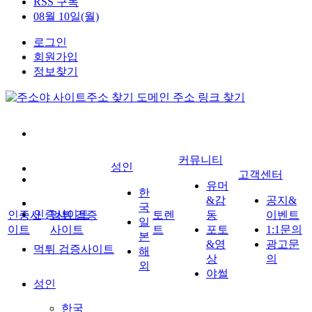
RSS 구독
08월 10일(월)
로그인
회원가입
정보찾기
커뮤니티
성인
고객센터
유머
한
&감
공지&
국
인증사이트
인증사
먹튀 검증
토렌
동
이벤트
일
이트
사이트
트
포토
1:1문의
본
&영
광고문
먹튀 검증사이트
해
상
의
외
야썰
성인
한국