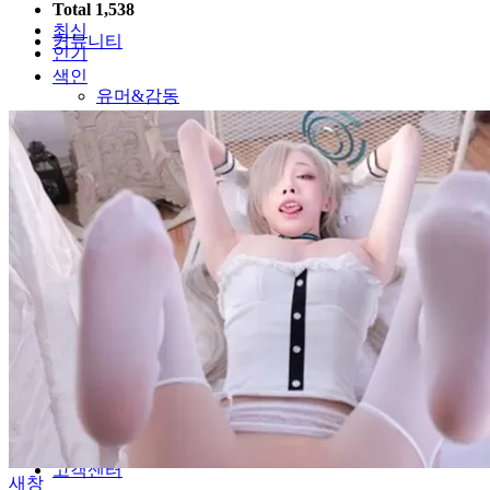
Total 1,538
최신
커뮤니티
인기
색인
유머&감동
포토&영상
일반인
연예인
서양
모델
그라비아
코스프레
BJ
품번
후방주의
움짤
스포츠
기타
야썰
고객센터
새창