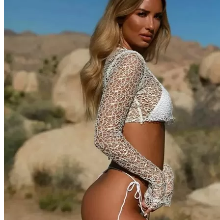
야썰
고객센터
공지&이벤트
공지
1:1문의
광고문의