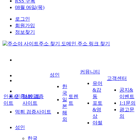
RSS 구독
08월 06일(목)
로그인
회원가입
정보찾기
커뮤니티
성인
고객센터
유머
한
&감
공지&
국
인증사이트
인증사
먹튀 검증
토렌
동
이벤트
일
이트
사이트
트
포토
1:1문의
본
&영
광고문
먹튀 검증사이트
해
상
의
외
야썰
성인
한국