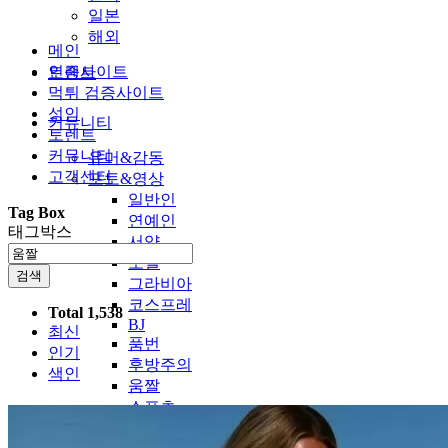
일본
해외
메인
인증사이트
토렌트
먹튀 검증사이트
성인
커뮤니티
토렌트
커뮤니티
유머&감동
고객센터
포토&영상
일반인
Tag Box
연예인
태그박스
서양
모델
검색
그라비아
코스프레
Total 1,538
BJ
최신
품번
인기
후방주의
색인
움짤
스포츠
기타