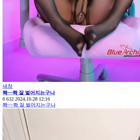
새창
쫙~~쫙 잘 벌어지는구나
6
632
2024.10.28 12:16
쫙~~쫙 잘 벌어지는구나