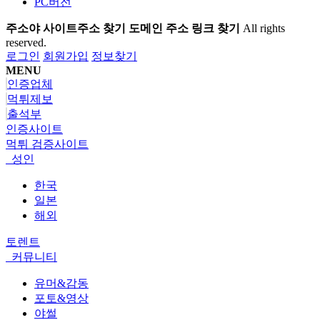
PC버전
주소야 사이트주소 찾기 도메인 주소 링크 찾기
All rights
reserved.
로그인
회원가입
정보찾기
MENU
인증업체
먹튀제보
출석부
인증사이트
먹튀 검증사이트
성인
한국
일본
해외
토렌트
커뮤니티
유머&감동
포토&영상
야썰