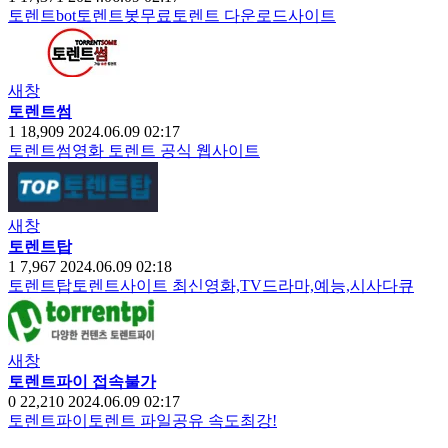
토렌트bot토렌트봇무료토렌트 다운로드사이트
새창
토렌트썸
1
18,909
2024.06.09 02:17
토렌트썸영화 토렌트 공식 웹사이트
새창
토렌트탑
1
7,967
2024.06.09 02:18
토렌트탑토렌트사이트 최신영화,TV드라마,예능,시사다큐
새창
토렌트파이 접속불가
0
22,210
2024.06.09 02:17
토렌트파이토렌트 파일공유 속도최강!