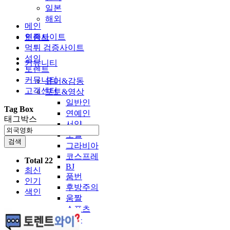
일본
해외
메인
인증사이트
토렌트
먹튀 검증사이트
성인
커뮤니티
토렌트
커뮤니티
유머&감동
고객센터
포토&영상
일반인
Tag Box
연예인
태그박스
서양
모델
검색
그라비아
코스프레
Total 22
BJ
최신
품번
인기
후방주의
색인
움짤
스포츠
기타