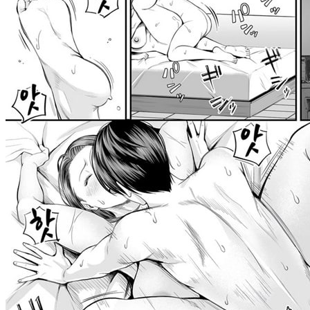
야썰
고객센터
공지&이벤트
공지
1:1문의
광고문의