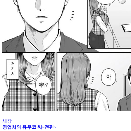
새창
영업처의 유우코 씨~전편~