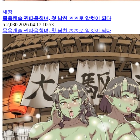
새창
목욕캔슬 찐따음침녀, 첫 남친 ㅈㅈ로 암컷이 되다
5
2,030
2026.04.17 10:53
목욕캔슬 찐따음침녀, 첫 남친 ㅈㅈ로 암컷이 되다