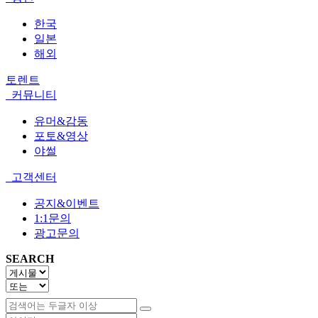
한국
일본
해외
토렌트
커뮤니티
유머&감동
포토&영상
야썰
고객센터
공지&이벤트
1:1문의
광고문의
SEARCH