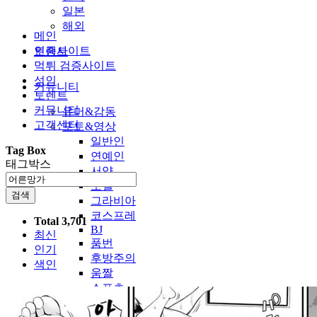
일본
해외
메인
인증사이트
토렌트
먹튀 검증사이트
성인
커뮤니티
토렌트
커뮤니티
유머&감동
고객센터
포토&영상
일반인
Tag Box
연예인
태그박스
서양
모델
검색
그라비아
코스프레
Total 3,701
BJ
최신
품번
인기
후방주의
색인
움짤
스포츠
기타