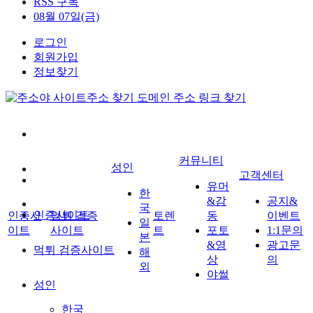
RSS 구독
08월 07일(금)
로그인
회원가입
정보찾기
커뮤니티
성인
고객센터
유머
한
&감
공지&
국
인증사이트
인증사
먹튀 검증
토렌
동
이벤트
일
이트
사이트
트
포토
1:1문의
본
&영
광고문
먹튀 검증사이트
해
상
의
외
야썰
성인
한국