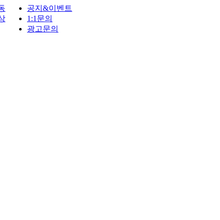
동
공지&이벤트
상
1:1문의
광고문의