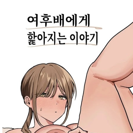
야썰
고객센터
공지&이벤트
공지
1:1문의
광고문의