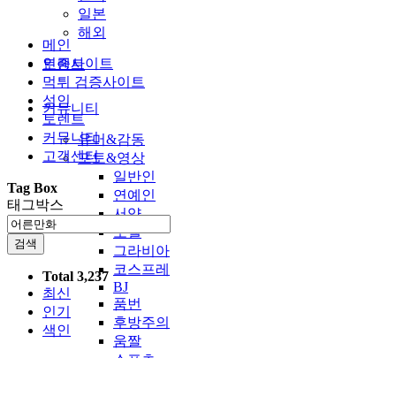
일본
해외
메인
인증사이트
토렌트
먹튀 검증사이트
성인
커뮤니티
토렌트
커뮤니티
유머&감동
고객센터
포토&영상
일반인
Tag Box
연예인
태그박스
서양
모델
검색
그라비아
코스프레
Total 3,237
BJ
최신
품번
인기
후방주의
색인
움짤
스포츠
기타