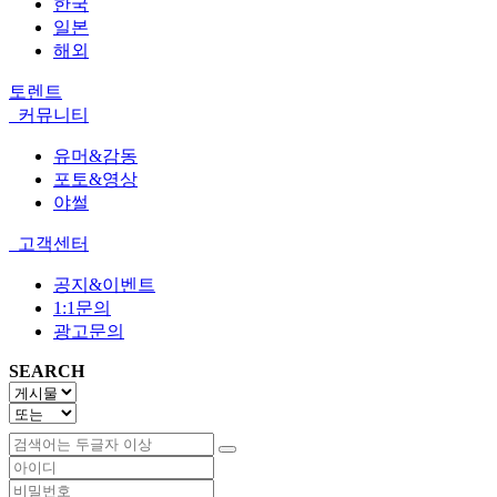
한국
일본
해외
토렌트
커뮤니티
유머&감동
포토&영상
야썰
고객센터
공지&이벤트
1:1문의
광고문의
SEARCH