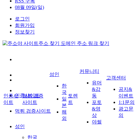
RSS 구독
08월 09일(일)
로그인
회원가입
정보찾기
커뮤니티
성인
고객센터
유머
한
&감
공지&
국
인증사이트
인증사
먹튀 검증
토렌
동
이벤트
일
이트
사이트
트
포토
1:1문의
본
&영
광고문
먹튀 검증사이트
해
상
의
외
야썰
성인
한국