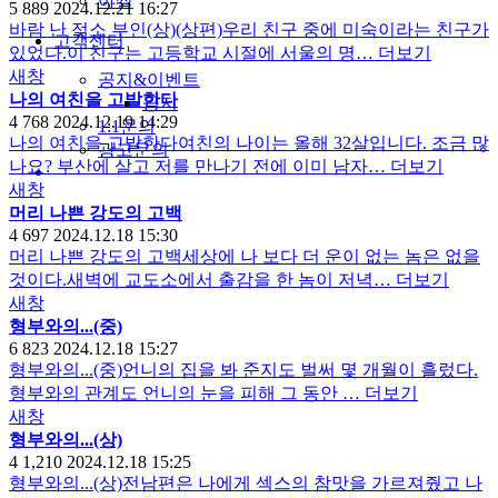
야썰
5
889
2024.12.21 16:27
바람 난 젖소 부인(상)(상편)우리 친구 중에 미숙이라는 친구가
고객센터
있었다.이 친구는 고등학교 시절에 서울의 명…
더보기
새창
공지&이벤트
나의 여친을 고발한다
공지
4
768
2024.12.19 14:29
1:1문의
나의 여친을 고발한다여친의 나이는 올해 32살입니다. 조금 많
광고문의
나요? 부산에 살고 저를 만나기 전에 이미 남자…
더보기
새창
머리 나쁜 강도의 고백
4
697
2024.12.18 15:30
머리 나쁜 강도의 고백세상에 나 보다 더 운이 없는 놈은 없을
것이다.새벽에 교도소에서 출감을 한 놈이 저녁…
더보기
새창
형부와의...(중)
6
823
2024.12.18 15:27
형부와의...(중)언니의 집을 봐 준지도 벌써 몇 개월이 흘렀다.
형부와의 관계도 언니의 눈을 피해 그 동안 …
더보기
새창
형부와의...(상)
4
1,210
2024.12.18 15:25
형부와의...(상)전남편은 나에게 섹스의 참맛을 가르져줬고 나