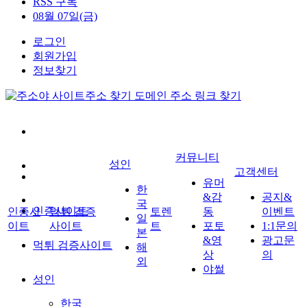
RSS 구독
08월 07일(금)
로그인
회원가입
정보찾기
커뮤니티
성인
고객센터
유머
한
&감
공지&
국
인증사이트
인증사
먹튀 검증
토렌
동
이벤트
일
이트
사이트
트
포토
1:1문의
본
&영
광고문
먹튀 검증사이트
해
상
의
외
야썰
성인
한국