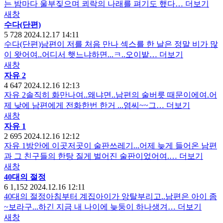
는 밤마다 울부짖으며 쾨락의 나래를 펴기도 했다…
더보기
새창
수다(단편)
5
728
2024.12.17 14:11
수다(단편)남편이 저를 처음 만나 섹스를 한 날은 정말 비가 많
이 왓어여..어디서 햇느냐하면...ㅋ..오이밭…
더보기
새창
자유 2
4
647
2024.12.16 12:13
자유 2솔직히 화만나여..왜냐면..남편의 술버릇 때문이에여.어
제 낮에 남편에게 전화한번 한거 ...염씨~~그…
더보기
새창
자유 1
2
695
2024.12.16 12:12
자유 1방안에 이곳저곳이 술판쓰레기...어제 늦게 들어온 남편
과 그 친구들의 한탕 질게 벌어진 술판이었어여.…
더보기
새창
40대의 절정
6
1,152
2024.12.16 12:11
40대의 절정아침부터 계집아이가 앙탈부리고..남편은 아이 좀
~보라구...하긴 지금 내 나이에 늦둥이 하나생겨…
더보기
새창