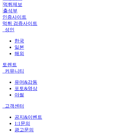
먹튀제보
출석부
인증사이트
먹튀 검증사이트
성인
한국
일본
해외
토렌트
커뮤니티
유머&감동
포토&영상
야썰
고객센터
공지&이벤트
1:1문의
광고문의