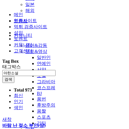
일본
해외
메인
인증사이트
토렌트
먹튀 검증사이트
성인
커뮤니티
토렌트
커뮤니티
유머&감동
고객센터
포토&영상
일반인
Tag Box
연예인
태그박스
서양
모델
검색
그라비아
코스프레
Total 973
BJ
최신
품번
인기
후방주의
색인
움짤
스포츠
새창
기타
바람 난 젖소 부인(상)