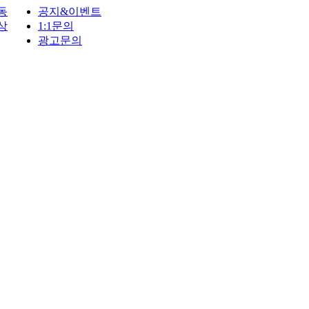
동
공지&이벤트
상
1:1문의
광고문의