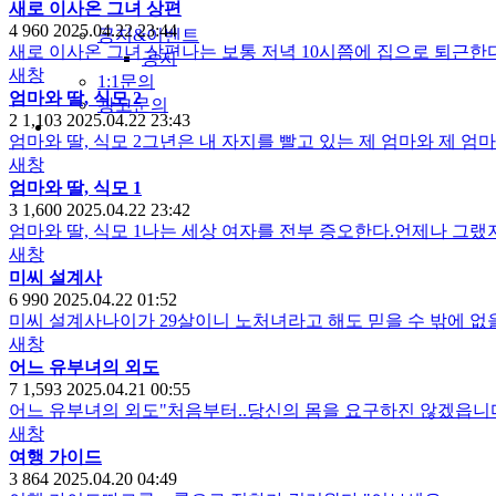
새로 이사온 그녀 상편
4
960
2025.04.22 23:44
공지&이벤트
새로 이사온 그녀 상편나는 보통 저녁 10시쯤에 집으로 퇴근
공지
새창
1:1문의
엄마와 딸, 식모 2
광고문의
2
1,103
2025.04.22 23:43
엄마와 딸, 식모 2그년은 내 자지를 빨고 있는 제 엄마와 제 
새창
엄마와 딸, 식모 1
3
1,600
2025.04.22 23:42
엄마와 딸, 식모 1나는 세상 여자를 전부 증오한다.언제나 그
새창
미씨 설계사
6
990
2025.04.22 01:52
미씨 설계사나이가 29살이니 노처녀라고 해도 믿을 수 밖에 없
새창
어느 유부녀의 외도
7
1,593
2025.04.21 00:55
어느 유부녀의 외도"처음부터..당신의 몸을 요구하진 않겠읍니
새창
여행 가이드
3
864
2025.04.20 04:49