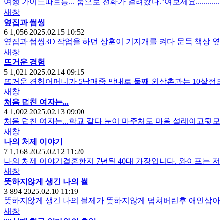
여행 가이드따르릉... 룸으로 전화가 걸려왔다."여보세요...................
새창
옆집과 썸씽
6
1,056
2025.02.15 10:52
옆집과 썸씽3D 작업을 하던 상훈이 기지개를 켜다 문득 책상 
새창
뜨거운 경험
5
1,021
2025.02.14 09:15
뜨거운 경험어머니가 5남매중 막내로 둘째 외삼촌과는 10살정도
새창
처음 덥친 여자는...
4
1,002
2025.02.13 09:00
처음 덥친 여자는...학교 같다 눈이 마주처도 마음 설레이고뒷
새창
나의 처제 이야기
7
1,168
2025.02.12 11:20
나의 처제 이야기결혼한지 7년된 40대 가장입니다. 와이프는 
새창
뜻하지않게 생긴 나의 썰
3
894
2025.02.10 11:19
뜻하지않게 생긴 나의 썰제가 뜻하지않게 덥쳐버린후 애인삼
새창