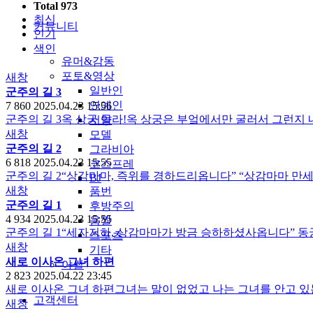
Total 973
최신
커뮤니티
인기
색인
유머&감동
포토&영상
새창
일반인
군주의 길 3
연예인
7
860
2025.04.23 15:56
군주의 길 3옥 상궁 들라!옥 상궁은 부엌에서만 굴러서 그런지 
서양
새창
모델
군주의 길 2
그라비아
6
818
2025.04.23 15:55
코스프레
군주의 길 2“상감마마, 즉위를 경하드리옵니다” “상감마마 만세!
BJ
새창
품번
군주의 길 1
후방주의
4
934
2025.04.23 15:55
움짤
군주의 길 1“세자저하, 상감마마가 방금 승하하셨사옵니다” 
스포츠
새창
기타
새로 이사온 그녀 하편
야썰
2
823
2025.04.22 23:45
새로 이사온 그녀 하편그녀는 말이 없었고 나는 그녀를 안고 있
고객센터
새창