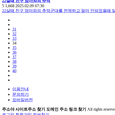
22살때 친구 엄마와의 추억
5
1,668
2025.02.09 07:30
22살때 친구 엄마와의 추억군대를 전역하고 얼마 안되었을때 
31
32
33
34
35
36
37
38
39
40
이용안내
문의하기
모바일버전
주소야 사이트주소 찾기 도메인 주소 링크 찾기
All rights reserve
로그인
회원가입
정보찾기