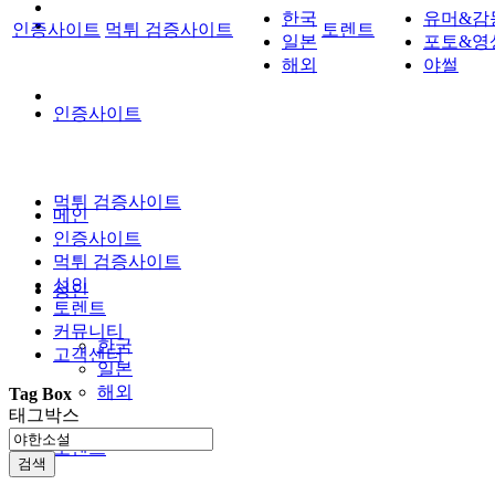
한국
유머&감
인증사이트
먹튀 검증사이트
토렌트
일본
포토&영
해외
야썰
인증사이트
먹튀 검증사이트
메인
인증사이트
먹튀 검증사이트
성인
성인
토렌트
커뮤니티
한국
고객센터
일본
해외
Tag Box
태그박스
토렌트
검색