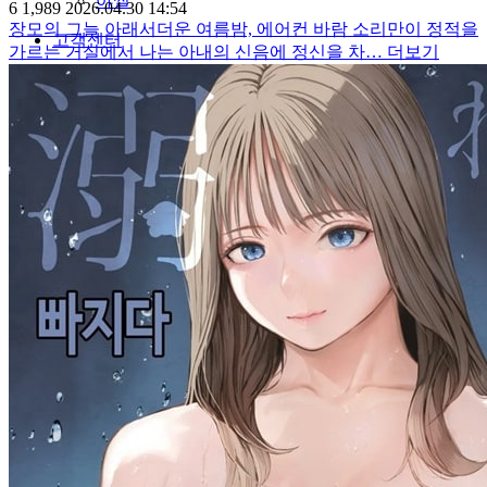
야썰
6
1,989
2026.04.30 14:54
장모의 그늘 아래서​더운 여름밤, 에어컨 바람 소리만이 정적을
고객센터
가르는 거실에서 나는 아내의 신음에 정신을 차…
더보기
공지&이벤트
공지
1:1문의
광고문의