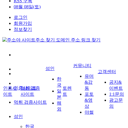
RSS 구독
08월 08일(토)
로그인
회원가입
정보찾기
커뮤니티
성인
고객센터
유머
한
&감
공지&
국
인증사이트
인증사
먹튀 검증
토렌
동
이벤트
일
이트
사이트
트
포토
1:1문의
본
&영
광고문
먹튀 검증사이트
해
상
의
외
야썰
성인
한국