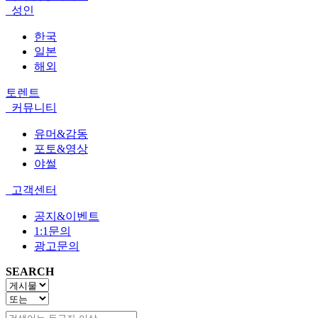
성인
한국
일본
해외
토렌트
커뮤니티
유머&감동
포토&영상
야썰
고객센터
공지&이벤트
1:1문의
광고문의
SEARCH