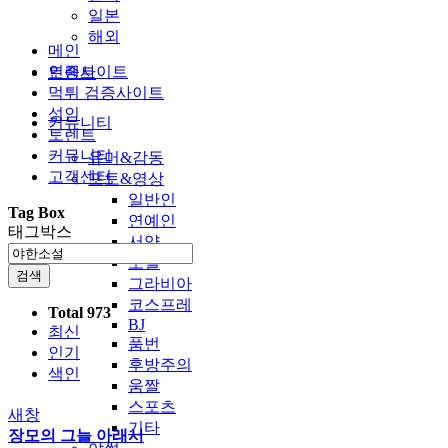
일본
해외
메인
인증사이트
토렌트
먹튀 검증사이트
성인
커뮤니티
토렌트
커뮤니티
유머&감동
고객센터
포토&영상
일반인
Tag Box
연예인
태그박스
서양
모델
검색
그라비아
코스프레
Total 973
BJ
최신
품번
인기
후방주의
색인
움짤
스포츠
새창
기타
장모의 그늘 아래서