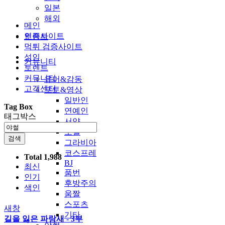
일본
해외
메인
인증사이트
토렌트
먹튀 검증사이트
성인
커뮤니티
토렌트
커뮤니티
유머&감동
고객센터
포토&영상
일반인
Tag Box
연예인
태그박스
서양
모델
검색
그라비아
코스프레
Total 1,988
BJ
최신
품번
인기
후방주의
색인
움짤
스포츠
새창
기타
길을 잃은 파랑새 - 3부