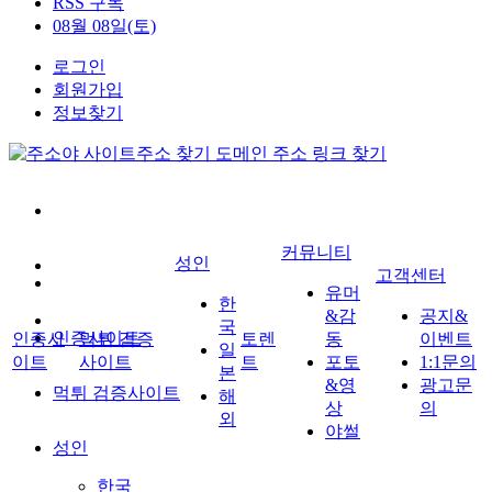
RSS 구독
08월 08일(토)
로그인
회원가입
정보찾기
커뮤니티
성인
고객센터
유머
한
&감
공지&
국
인증사이트
인증사
먹튀 검증
토렌
동
이벤트
일
이트
사이트
트
포토
1:1문의
본
&영
광고문
먹튀 검증사이트
해
상
의
외
야썰
성인
한국