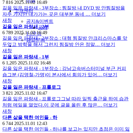
야썰
7
816
2025.11.02 16:49
길을 잃은 파랑새 - 3부​장소 : 찜질방 내 DVD 방 안찜질방을
고객센터
자주 가지만 내가가는 곳은 대부분 동네 …
더보기
새창
공지&이벤트
길을 잃은 파랑새 - 2부
공지
6
789
2025.11.02 16:49
1:1문의
길을 잃은 파랑새 - 2부​장소 : 대형 찜질방 안크리스마스를 앞
광고문의
두었고 방학을 해서 그런지 찜질방 안은 정말…
더보기
새창
길을 잃은 파랑새 - 1부
6
1,205
2025.11.02 16:48
길을 잃은 파랑새 - 1부​장소 : 강남고속버스터미널 부근 커피
숍그분 (김영철-가명)이 본사에서 회의가 있어…
더보기
새창
길을 잃은 파랑새 - 프롤로그
3
821
2025.11.02 16:47
길을 잃은 파랑새 - 프롤로그그날 따라 일찍 출근을 하여 습관
처럼 메일을 열었다.이 곳에 글을 올린 후 많은…
더보기
새창
다른 삶을 택한 여인들 - 하
6
744
2025.11.01 12:43
다른 삶을 택한 여인들 - 하나를 보고는 있지만 초점은 이미 잃