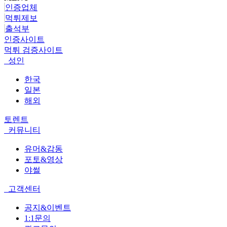
인증업체
먹튀제보
출석부
인증사이트
먹튀 검증사이트
성인
한국
일본
해외
토렌트
커뮤니티
유머&감동
포토&영상
야썰
고객센터
공지&이벤트
1:1문의