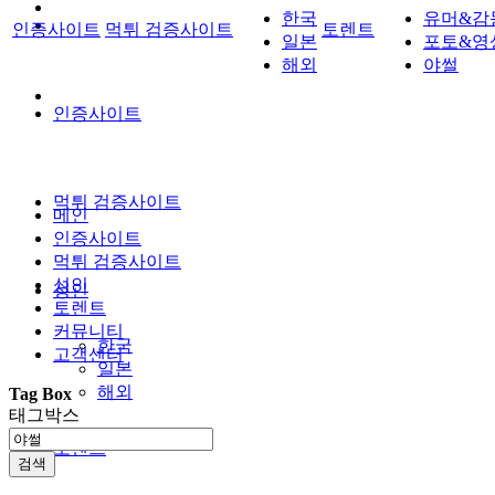
한국
유머&감
인증사이트
먹튀 검증사이트
토렌트
일본
포토&영
해외
야썰
인증사이트
먹튀 검증사이트
메인
인증사이트
먹튀 검증사이트
성인
성인
토렌트
커뮤니티
한국
고객센터
일본
해외
Tag Box
태그박스
토렌트
검색