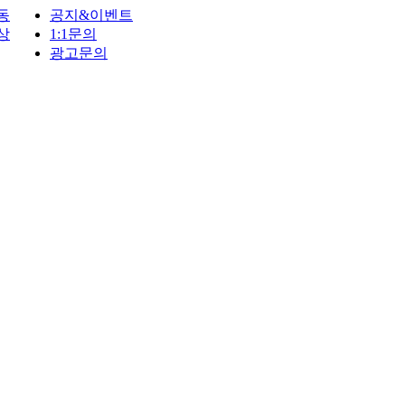
동
공지&이벤트
상
1:1문의
광고문의