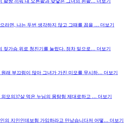
숙히 팔짱 끼워 내 오른팔과 맞닿은 그녀의 왼팔…
더보기
으라면, 나는 두번 생각하지 않고 그때를 꼽을 …
더보기
녀의 젖가슴 위로 청진기를 눌렀다. 점차 밑으로…
더보기
는 원래 부끄럼이 많아 그녀가 가진 미모를 무시하…
더보기
인 외모의37살 먹은 누님의 몸탐험 제대로하고 …
더보기
 지인의 지인인데보험 가입하라고 만났습니다저 어떻…
더보기