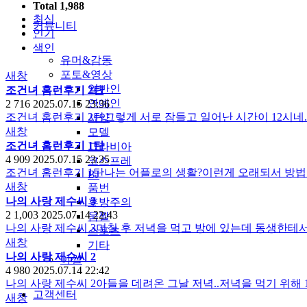
Total 1,988
최신
커뮤니티
인기
색인
유머&감동
포토&영상
새창
일반인
조건녀 홈런후기 2탄
연예인
2
716
2025.07.15 23:36
조건녀 홈런후기 2탄그렇게 서로 잠들고 일어난 시간이 12시네.
서양
새창
모델
조건녀 홈런후기 1탄
그라비아
4
909
2025.07.15 23:35
코스프레
조건녀 홈런후기 1탄나는 어플로의 생활?이런게 오래되서 방
BJ
새창
품번
나의 사랑 제수씨 3
후방주의
2
1,003
2025.07.14 22:43
움짤
나의 사랑 제수씨 3며칠 후 저녁을 먹고 방에 있는데 동생한테서
스포츠
새창
기타
나의 사랑 제수씨 2
야썰
4
980
2025.07.14 22:42
나의 사랑 제수씨 2아들을 데려온 그날 저녁..저녁을 먹기 위
고객센터
새창