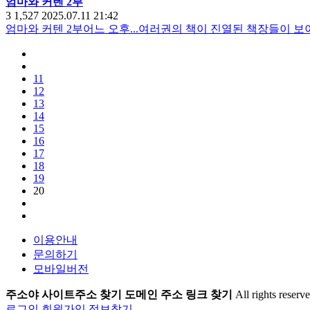
엄마와 커텐 2부
3
1,527
2025.07.11 21:42
엄마와 커텐 2부어느 오후...여러권의 책이 진열된 책장들이 
11
12
13
14
15
16
17
18
19
20
이용안내
문의하기
모바일버전
주소야 사이트주소 찾기 도메인 주소 링크 찾기
All rights reserve
로그인
회원가입
정보찾기