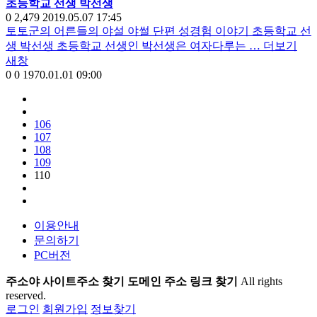
초등학교 선생 박선생
0
2,479
2019.05.07 17:45
토토군의 어른들의 야설 야썰 단편 성경험 이야기 초등학교 선
생 박선생 초등학교 선생인 박선생은 여자다루는 …
더보기
새창
0
0
1970.01.01 09:00
106
107
108
109
110
이용안내
문의하기
PC버전
주소야 사이트주소 찾기 도메인 주소 링크 찾기
All rights
reserved.
로그인
회원가입
정보찾기