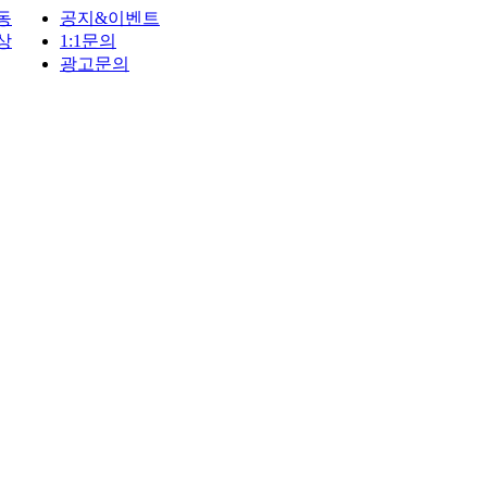
동
공지&이벤트
상
1:1문의
광고문의