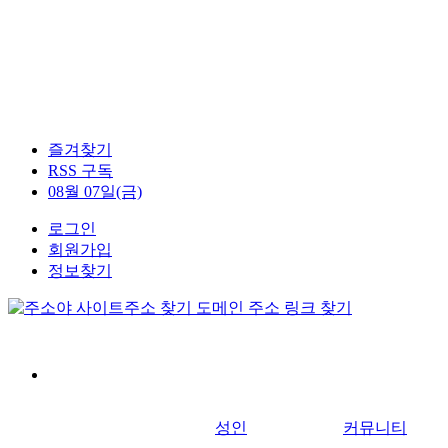
즐겨찾기
RSS 구독
08월 07일(금)
로그인
회원가입
정보찾기
성인
커뮤니티