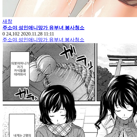
새창
주소야 성인애니망가 유부녀 봉사청소
0
24,102
2020.11.28 11:11
주소야 성인애니망가 유부녀 봉사청소