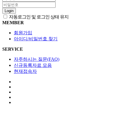
Login
자동로그인 및 로그인 상태 유지
MEMBER
회원가입
아이디/비밀번호 찾기
SERVICE
자주하시는 질문(FAQ)
신규등록자료 모음
현재접속자