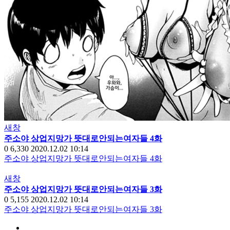
새창
주소야 상업지망가 뜻대로안되는여자들 4화
0
6,330
2020.12.02 10:14
주소야 상업지망가 뜻대로안되는여자들 4화
새창
주소야 상업지망가 뜻대로안되는여자들 3화
0
5,155
2020.12.02 10:14
주소야 상업지망가 뜻대로안되는여자들 3화