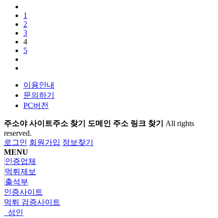
1
2
3
4
5
이용안내
문의하기
PC버전
주소야 사이트주소 찾기 도메인 주소 링크 찾기
All rights
reserved.
로그인
회원가입
정보찾기
MENU
인증업체
먹튀제보
출석부
인증사이트
먹튀 검증사이트
성인