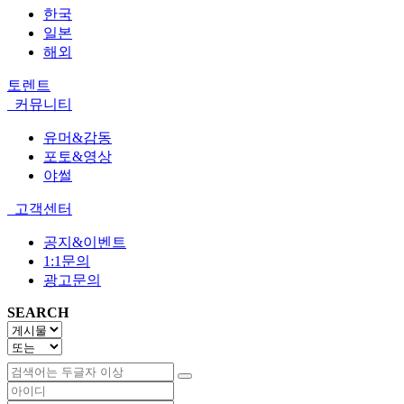
한국
일본
해외
토렌트
커뮤니티
유머&감동
포토&영상
야썰
고객센터
공지&이벤트
1:1문의
광고문의
SEARCH