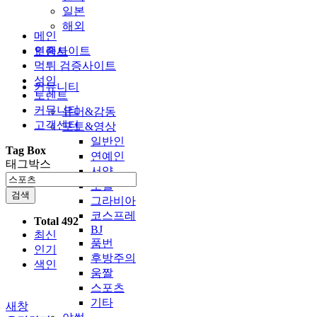
일본
해외
메인
인증사이트
토렌트
먹튀 검증사이트
성인
커뮤니티
토렌트
커뮤니티
유머&감동
고객센터
포토&영상
일반인
Tag Box
연예인
태그박스
서양
모델
검색
그라비아
코스프레
Total 492
BJ
최신
품번
인기
후방주의
색인
움짤
스포츠
기타
새창