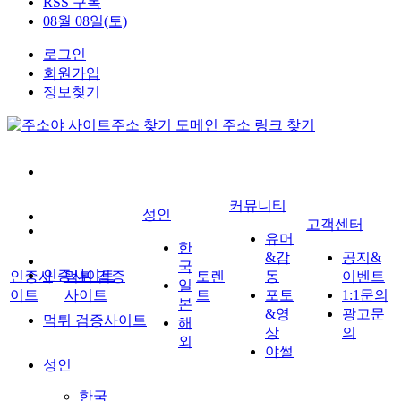
RSS 구독
08월 08일(토)
로그인
회원가입
정보찾기
커뮤니티
성인
고객센터
유머
한
&감
공지&
국
인증사이트
인증사
먹튀 검증
토렌
동
이벤트
일
이트
사이트
트
포토
1:1문의
본
&영
광고문
먹튀 검증사이트
해
상
의
외
야썰
성인
한국