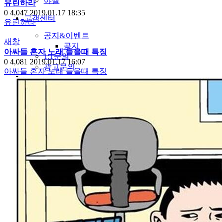
야썰
유린하라
0
4,047
2019.01.17 18:35
고객센터
유린하라
공지&이벤트
새창
공지
아싸들 혼자 노래 들을때 특징
1:1문의
0
4,081
2019.01.17 16:07
광고문의
아싸들 혼자 노래 들을때 특징