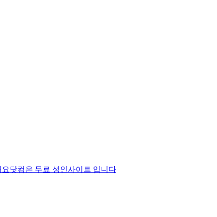
해요닷컴은 무료 성인사이트 입니다