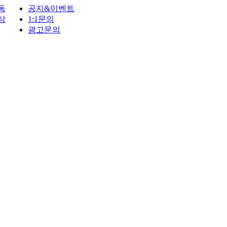
동
공지&이벤트
상
1:1문의
광고문의