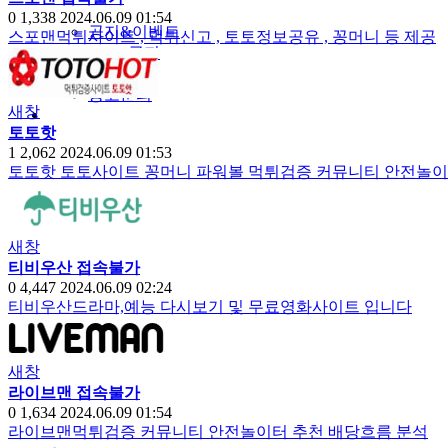
0
1,338
2024.06.09 01:54
공지&이벤트
스포맨먹튀사이트 , 먹튀신고 , 토토정보공유 , 꽁머니 등 제공
공지
1:1문의
광고문의
새창
토토핫
1
2,062
2024.06.09 01:53
토토핫 토토사이트 꽁머니 파워볼 먹튀검증 커뮤니티 안전놀
새창
티비우산 접속불가
0
4,447
2024.06.09 02:24
티비우산드라마,예능 다시보기 및 무료영화사이트 입니다
새창
라이브맨 접속불가
0
1,634
2024.06.09 01:54
라이브맨먹튀검증 커뮤니티 안전놀이터 추천 배당흐름 분석