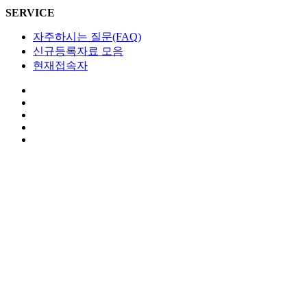
SERVICE
자주하시는 질문(FAQ)
신규등록자료 모음
현재접속자