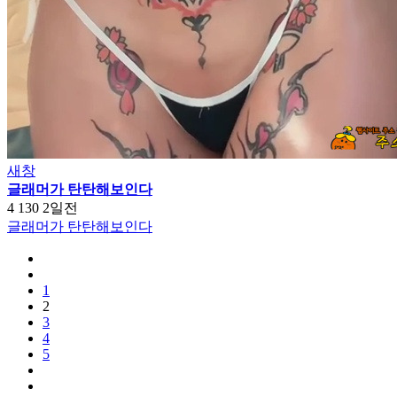
새창
글래머가 탄탄해보인다
4
130
2일전
글래머가 탄탄해보인다
1
2
3
4
5