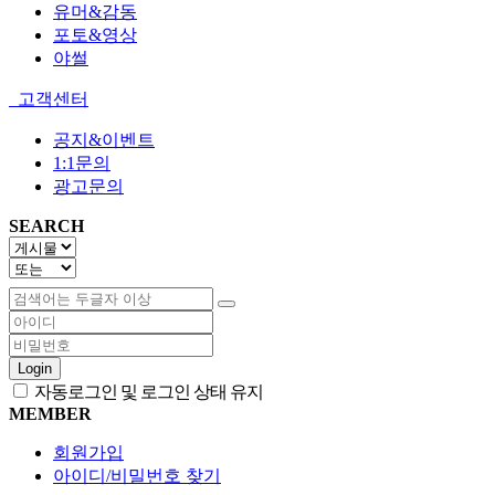
유머&감동
포토&영상
야썰
고객센터
공지&이벤트
1:1문의
광고문의
SEARCH
Login
자동로그인 및 로그인 상태 유지
MEMBER
회원가입
아이디/비밀번호 찾기