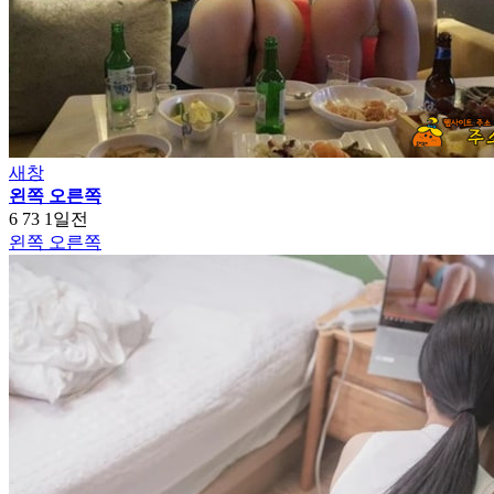
새창
왼쪽 오른쪽
6
73
1일전
왼쪽 오른쪽