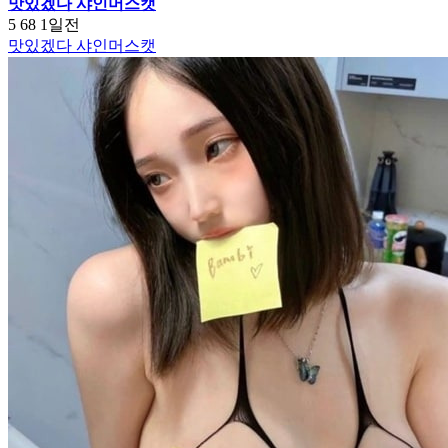
맛있겠다 샤인머스캣
5
68
1일전
맛있겠다 샤인머스캣