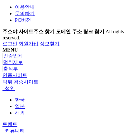
이용안내
문의하기
PC버전
주소야 사이트주소 찾기 도메인 주소 링크 찾기
All rights
reserved.
로그인
회원가입
정보찾기
MENU
인증업체
먹튀제보
출석부
인증사이트
먹튀 검증사이트
성인
한국
일본
해외
토렌트
커뮤니티