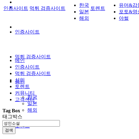
한국
유머&감
인증사이트
먹튀 검증사이트
토렌트
일본
포토&영
해외
야썰
인증사이트
먹튀 검증사이트
메인
인증사이트
먹튀 검증사이트
성인
성인
토렌트
커뮤니티
한국
고객센터
일본
해외
Tag Box
태그박스
토렌트
검색