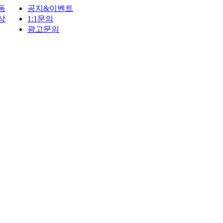
동
공지&이벤트
상
1:1문의
광고문의