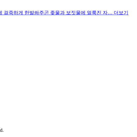
에 걸죽하게 한발쏴주곤 좆물과 보짓물에 얼룩진 자…
더보기
d.