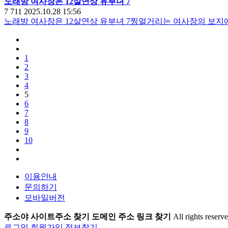
노래방 여사장은 12살연상 유부녀 7
7
711
2025.10.28 15:56
노래방 여사장은 12살연상 유부녀 7찡얼거리는 여사장의 보지
1
2
3
4
5
6
7
8
9
10
이용안내
문의하기
모바일버전
주소야 사이트주소 찾기 도메인 주소 링크 찾기
All rights reserve
로그인
회원가입
정보찾기