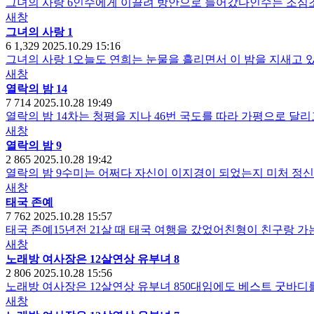
그녀의 사랑 6인수에게 이끌려 방안으로 들어갔다인수는 조심
새창
그녀의 사랑 1
6
1,329
2025.10.29 15:16
그녀의 사랑 1오늘도 연희는 눈물을 흘리면서 이 밤을 지새고 
새창
열락의 밤 14
7
714
2025.10.28 19:49
열락의 밤 14차는 청평을 지나 46번 국도를 따라 가평으로 
새창
열락의 밤 9
2
865
2025.10.28 19:42
열락의 밤 9수미는 어쩌다 자신이 이지경이 되었는지 미처 정
새창
태국 존예
7
762
2025.10.28 15:57
태국 존예15년전 21살 때 태국 여행을 갔었어친형이 친구랑
새창
노래방 여사장은 12살연상 유부녀 8
2
806
2025.10.28 15:56
노래방 여사장은 12살연상 유부녀 850대임에도 베스트 굿바
새창