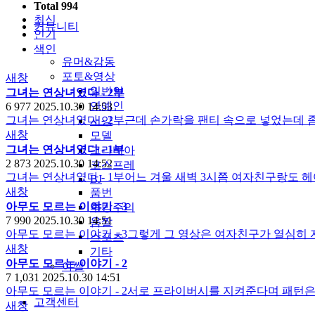
Total 994
최신
커뮤니티
인기
색인
유머&감동
포토&영상
새창
일반인
그녀는 연상녀였다 - 2부
연예인
6
977
2025.10.30 14:53
그녀는 연상녀였다 - 2부근데 손가락을 팬티 속으로 넣었는데 
서양
새창
모델
그녀는 연상녀였다 - 1부
그라비아
2
873
2025.10.30 14:52
코스프레
그녀는 연상녀였다 - 1부어느 겨울 새벽 3시쯤 여자친구랑도 헤
BJ
새창
품번
아무도 모르는 이야기 - 3
후방주의
7
990
2025.10.30 14:51
움짤
아무도 모르는 이야기 - 3그렇게 그 영상은 여자친구가 열심히
스포츠
새창
기타
아무도 모르는 이야기 - 2
야썰
7
1,031
2025.10.30 14:51
아무도 모르는 이야기 - 2서로 프라이버시를 지켜준다며 패턴
고객센터
새창