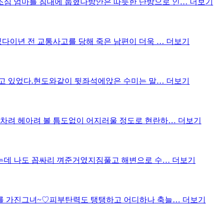
조심 엄마를 침대에 눕혔다방안은 따듯한 난방으로 인…
더보기
있다이년 전 교통사고를 당해 죽은 남편이 더욱 …
더보기
달리고 있었다.현도와같이 뒷좌석에앉은 수미는 말…
더보기
신차려 헤아려 볼 틈도없이 어지러울 정도로 현란하…
더보기
 가는데 나도 꼽싸리 껴준거였지짐풀고 해변으로 수…
더보기
디를 가진그녀~♡피부탄력도 탱탱하고 어디하나 축늘…
더보기