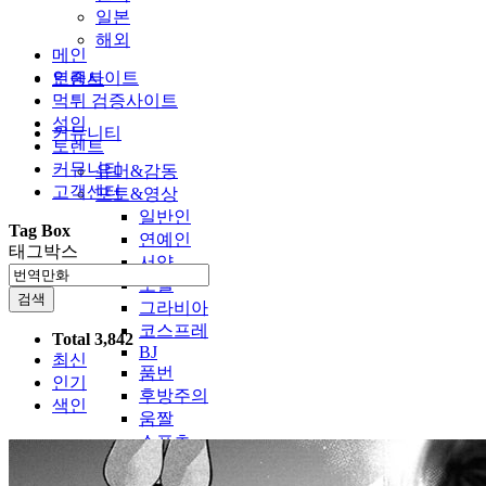
일본
해외
메인
인증사이트
토렌트
먹튀 검증사이트
성인
커뮤니티
토렌트
커뮤니티
유머&감동
고객센터
포토&영상
일반인
Tag Box
연예인
태그박스
서양
모델
검색
그라비아
코스프레
Total 3,842
BJ
최신
품번
인기
후방주의
색인
움짤
스포츠
기타