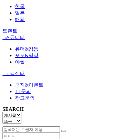
한국
일본
해외
토렌트
커뮤니티
유머&감동
포토&영상
야썰
고객센터
공지&이벤트
1:1문의
광고문의
SEARCH