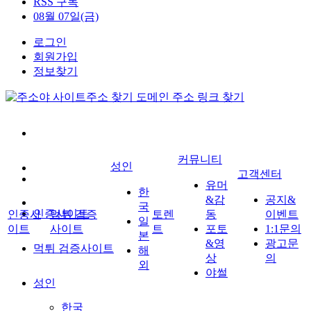
RSS 구독
08월 07일(금)
로그인
회원가입
정보찾기
커뮤니티
성인
고객센터
유머
한
&감
공지&
국
인증사이트
인증사
먹튀 검증
토렌
동
이벤트
일
이트
사이트
트
포토
1:1문의
본
&영
광고문
먹튀 검증사이트
해
상
의
외
야썰
성인
한국