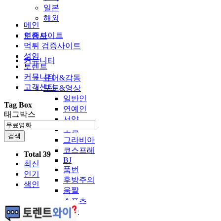
일본
해외
메인
인증사이트
토렌트
먹튀 검증사이트
성인
커뮤니티
토렌트
커뮤니티
유머&감동
고객센터
포토&영상
일반인
Tag Box
연예인
태그박스
서양
모델
검색
그라비아
코스프레
Total 39
BJ
최신
품번
인기
후방주의
색인
움짤
스포츠
기타