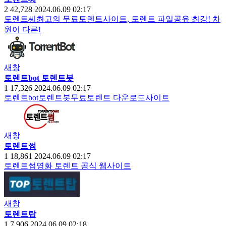
2
42,728
2024.06.09 02:17
토렌트씨최고의 무료토렌트사이트, 토렌트 파일공유 최강! 차
원이 다른!
새창
토렌트bot 토렌트봇
1
17,326
2024.06.09 02:17
토렌트bot토렌트봇무료토렌트 다운로드사이트
새창
토렌트썸
1
18,861
2024.06.09 02:17
토렌트썸영화 토렌트 공식 웹사이트
새창
토렌트탑
1
7,906
2024.06.09 02:18