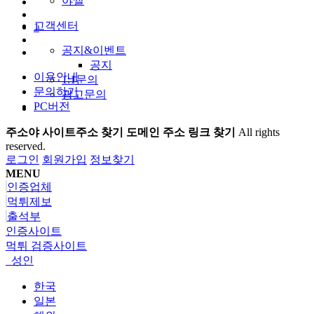
야썰
고객센터
1
공지&이벤트
공지
이용안내
1:1문의
문의하기
광고문의
PC버전
주소야 사이트주소 찾기 도메인 주소 링크 찾기
All rights
reserved.
로그인
회원가입
정보찾기
MENU
인증업체
먹튀제보
출석부
인증사이트
먹튀 검증사이트
성인
한국
일본