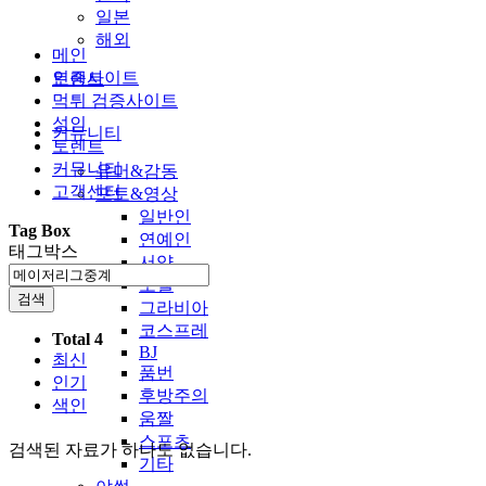
일본
해외
메인
인증사이트
토렌트
먹튀 검증사이트
성인
커뮤니티
토렌트
커뮤니티
유머&감동
고객센터
포토&영상
일반인
Tag Box
연예인
태그박스
서양
모델
검색
그라비아
코스프레
Total 4
BJ
최신
품번
인기
후방주의
색인
움짤
스포츠
검색된 자료가 하나도 없습니다.
기타