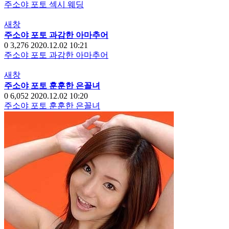
주소야 포토 섹시 웨딩
새창
주소야 포토 과감한 아마추어
0
3,276
2020.12.02 10:21
주소야 포토 과감한 아마추어
새창
주소야 포토 훈훈한 은꼴녀
0
6,052
2020.12.02 10:20
주소야 포토 훈훈한 은꼴녀