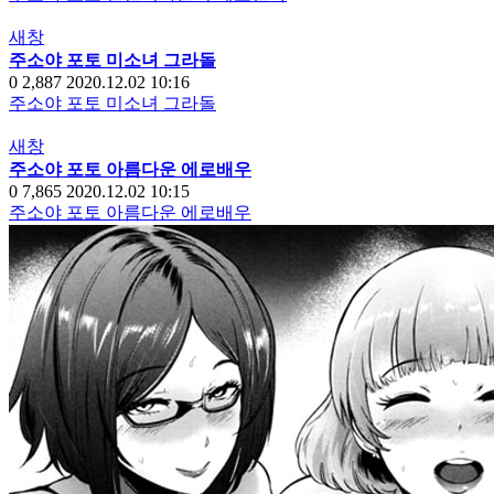
새창
주소야 포토 미소녀 그라돌
0
2,887
2020.12.02 10:16
주소야 포토 미소녀 그라돌
새창
주소야 포토 아름다운 에로배우
0
7,865
2020.12.02 10:15
주소야 포토 아름다운 에로배우