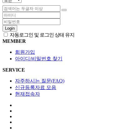
Login
자동로그인 및 로그인 상태 유지
MEMBER
회원가입
아이디/비밀번호 찾기
SERVICE
자주하시는 질문(FAQ)
신규등록자료 모음
현재접속자