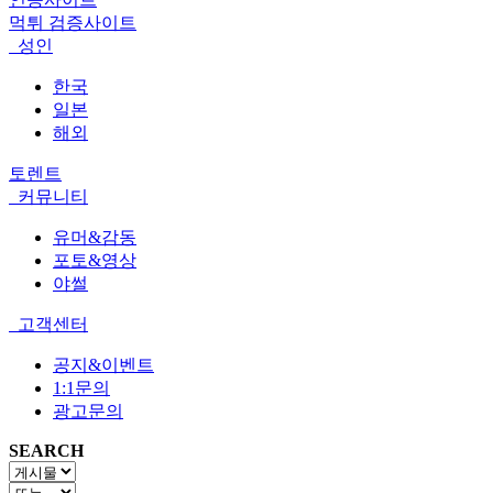
먹튀 검증사이트
성인
한국
일본
해외
토렌트
커뮤니티
유머&감동
포토&영상
야썰
고객센터
공지&이벤트
1:1문의
광고문의
SEARCH