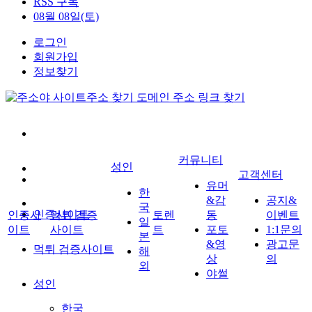
RSS 구독
08월 08일(토)
로그인
회원가입
정보찾기
커뮤니티
성인
고객센터
유머
한
&감
공지&
국
인증사이트
인증사
먹튀 검증
토렌
동
이벤트
일
이트
사이트
트
포토
1:1문의
본
&영
광고문
먹튀 검증사이트
해
상
의
외
야썰
성인
한국