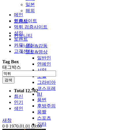
일본
해외
메인
인증사이트
토렌트
먹튀 검증사이트
성인
커뮤니티
토렌트
커뮤니티
유머&감동
고객센터
포토&영상
일반인
Tag Box
연예인
태그박스
서양
모델
검색
그라비아
코스프레
Total 12,702
BJ
최신
품번
인기
후방주의
색인
움짤
스포츠
새창
기타
0
0
1970.01.01 09:00