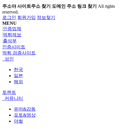
주소야 사이트주소 찾기 도메인 주소 링크 찾기
All rights
reserved.
로그인
회원가입
정보찾기
MENU
인증업체
먹튀제보
출석부
인증사이트
먹튀 검증사이트
성인
한국
일본
해외
토렌트
커뮤니티
유머&감동
포토&영상
야썰