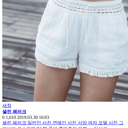
새창
셀린 페러크
0
1,610
2019.03.30 16:03
셀린 페러크 일반인 사진 연예인 사진 서양 여자 모델 사진 그