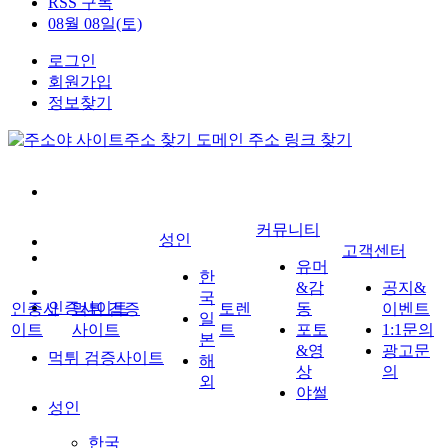
RSS 구독
08월 08일(토)
로그인
회원가입
정보찾기
커뮤니티
성인
고객센터
유머
한
&감
공지&
국
인증사이트
인증사
먹튀 검증
토렌
동
이벤트
일
이트
사이트
트
포토
1:1문의
본
&영
광고문
먹튀 검증사이트
해
상
의
외
야썰
성인
한국