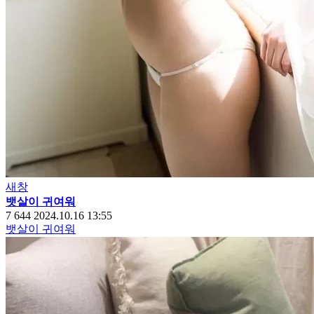
새창
뱃살이 귀여워
7
644
2024.10.16 13:55
뱃살이 귀여워