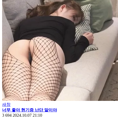
새창
너무 좋아 현기증 난단 말이야
3
694
2024.10.07 21:10