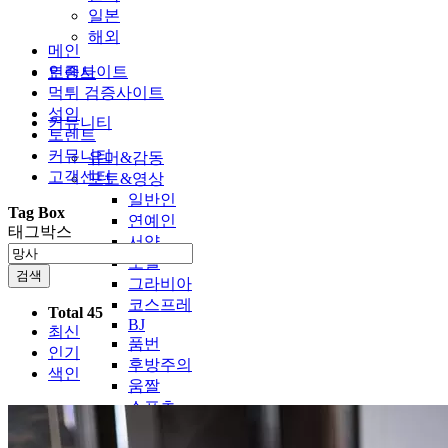
일본
해외
메인
인증사이트
토렌트
먹튀 검증사이트
성인
커뮤니티
토렌트
커뮤니티
유머&감동
고객센터
포토&영상
일반인
Tag Box
연예인
태그박스
서양
모델
검색
그라비아
코스프레
Total 45
BJ
최신
품번
인기
후방주의
색인
움짤
스포츠
기타