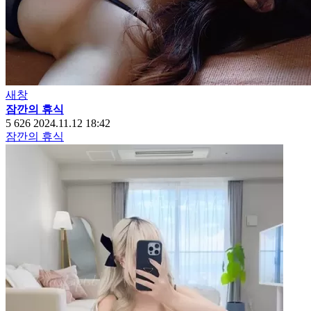
새창
잠깐의 휴식
5
626
2024.11.12 18:42
잠깐의 휴식