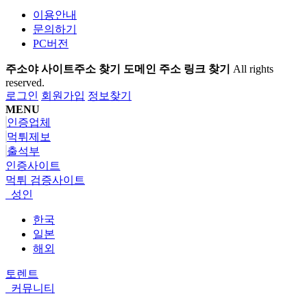
이용안내
문의하기
PC버전
주소야 사이트주소 찾기 도메인 주소 링크 찾기
All rights
reserved.
로그인
회원가입
정보찾기
MENU
인증업체
먹튀제보
출석부
인증사이트
먹튀 검증사이트
성인
한국
일본
해외
토렌트
커뮤니티