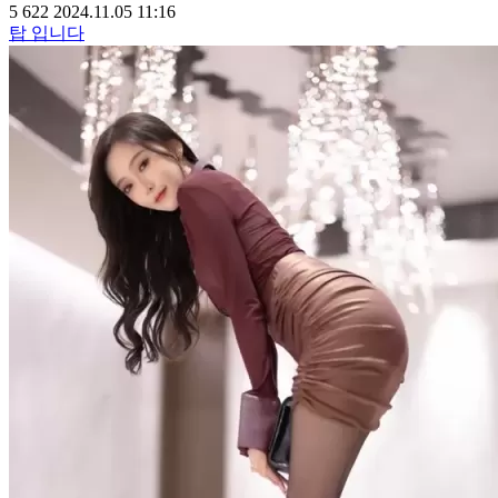
5
622
2024.11.05 11:16
탑 입니다