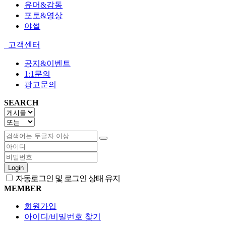
유머&감동
포토&영상
야썰
고객센터
공지&이벤트
1:1문의
광고문의
SEARCH
Login
자동로그인 및 로그인 상태 유지
MEMBER
회원가입
아이디/비밀번호 찾기