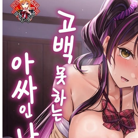
야썰
고객센터
공지&이벤트
공지
1:1문의
광고문의