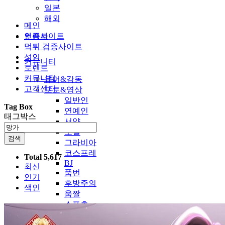
일본
해외
메인
인증사이트
토렌트
먹튀 검증사이트
성인
커뮤니티
토렌트
커뮤니티
유머&감동
고객센터
포토&영상
일반인
Tag Box
연예인
태그박스
서양
모델
검색
그라비아
코스프레
Total 5,617
BJ
최신
품번
인기
후방주의
색인
움짤
스포츠
기타