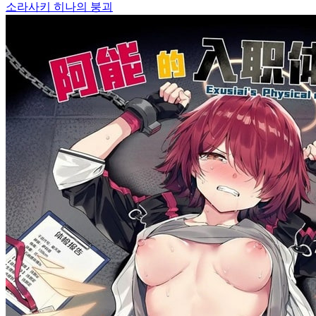
소라사키 히나의 붕괴