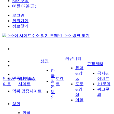
RSS 구독
08월 07일(금)
로그인
회원가입
정보찾기
커뮤니티
성인
고객센터
유머
한
&감
공지&
국
인증사이트
인증사
먹튀 검증
토렌
동
이벤트
일
이트
사이트
트
포토
1:1문의
본
&영
광고문
먹튀 검증사이트
해
상
의
외
야썰
성인
한국