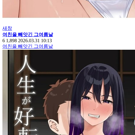
새창
여친을 빼앗긴 그여름날
6
1,898
2026.03.31 10:13
여친을 빼앗긴 그여름날