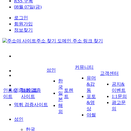
RSS 구독
08월 07일(금)
로그인
회원가입
정보찾기
커뮤니티
성인
고객센터
유머
한
&감
공지&
국
인증사이트
인증사
먹튀 검증
토렌
동
이벤트
일
이트
사이트
트
포토
1:1문의
본
&영
광고문
먹튀 검증사이트
해
상
의
외
야썰
성인
한국