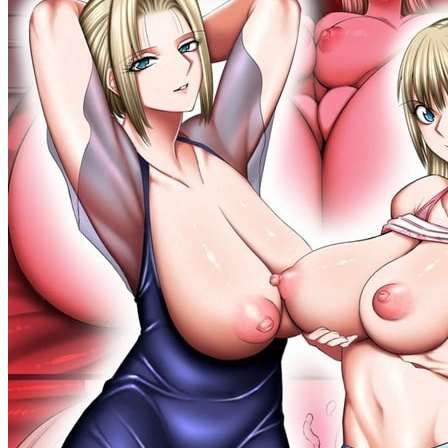
야썰
고객센터
공지&이벤트
공지
1:1문의
광고문의