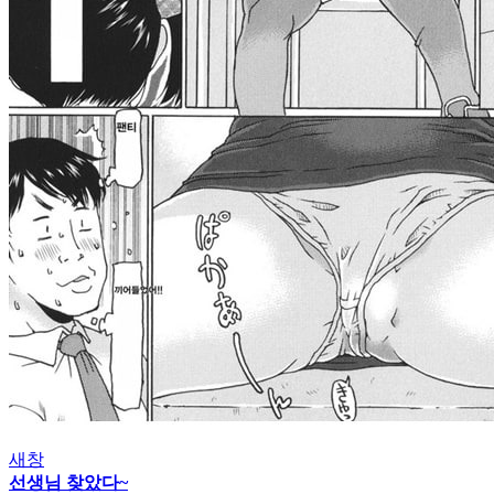
새창
선생님 찾았다~