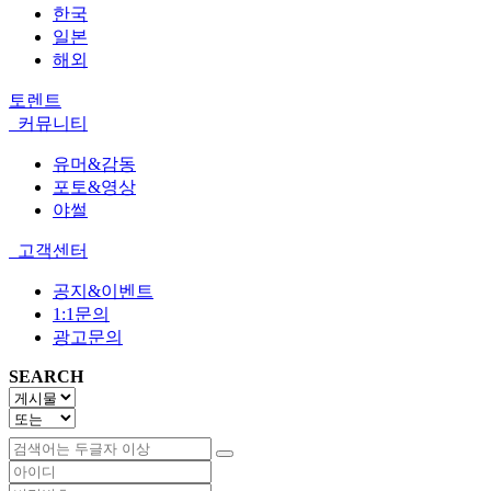
한국
일본
해외
토렌트
커뮤니티
유머&감동
포토&영상
야썰
고객센터
공지&이벤트
1:1문의
광고문의
SEARCH