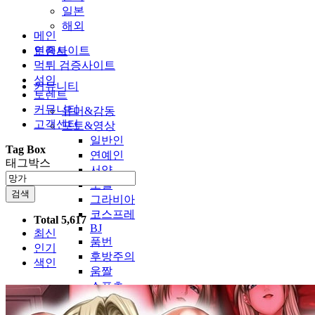
일본
해외
메인
인증사이트
토렌트
먹튀 검증사이트
성인
커뮤니티
토렌트
커뮤니티
유머&감동
고객센터
포토&영상
일반인
Tag Box
연예인
태그박스
서양
모델
검색
그라비아
코스프레
Total 5,617
BJ
최신
품번
인기
후방주의
색인
움짤
스포츠
기타