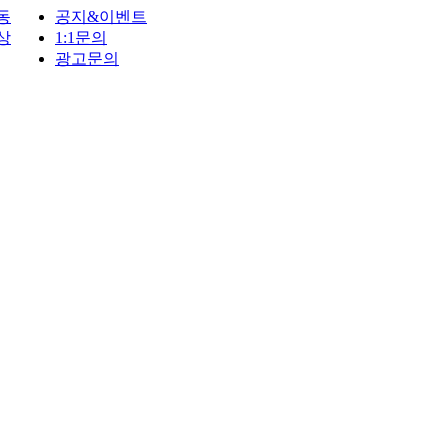
동
공지&이벤트
상
1:1문의
광고문의