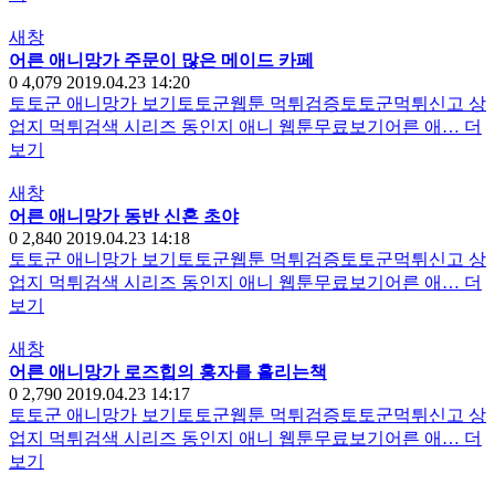
새창
어른 애니망가 주문이 많은 메이드 카페
0
4,079
2019.04.23 14:20
토토군 애니망가 보기토토군웹툰 먹튀검증토토군먹튀신고 상
업지 먹튀검색 시리즈 동인지 애니 웹툰무료보기 어른 애…
더
보기
새창
어른 애니망가 동반 신혼 초야
0
2,840
2019.04.23 14:18
토토군 애니망가 보기토토군웹툰 먹튀검증토토군먹튀신고 상
업지 먹튀검색 시리즈 동인지 애니 웹툰무료보기 어른 애…
더
보기
새창
어른 애니망가 로즈힙의 홍자를 흘리는책
0
2,790
2019.04.23 14:17
토토군 애니망가 보기토토군웹툰 먹튀검증토토군먹튀신고 상
업지 먹튀검색 시리즈 동인지 애니 웹툰무료보기 어른 애…
더
보기