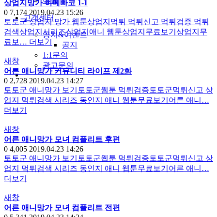
야썰
상업지망가 히메빠코 1-1
0
7,174
2019.04.23 15:26
고객센터
토토군 상업지 망가 웹툰상업지먹튀 먹튀신고 먹튀검증 먹튀
검색상업지시리즈상업지애니 웹툰상업지무료보기상업지무
공지&이벤트
료보…
더보기
공지
1:1문의
새창
광고문의
어른 애니망가 커뮤니티 라이프 제2화
0
2,728
2019.04.23 14:27
토토군 애니망가 보기토토군웹툰 먹튀검증토토군먹튀신고 상
업지 먹튀검색 시리즈 동인지 애니 웹툰무료보기어른 애니…
더보기
새창
어른 애니망가 모녀 컴플리트 후편
0
4,005
2019.04.23 14:26
토토군 애니망가 보기토토군웹툰 먹튀검증토토군먹튀신고 상
업지 먹튀검색 시리즈 동인지 애니 웹툰무료보기어른 애니…
더보기
새창
어른 애니망가 모녀 컴플리트 전편