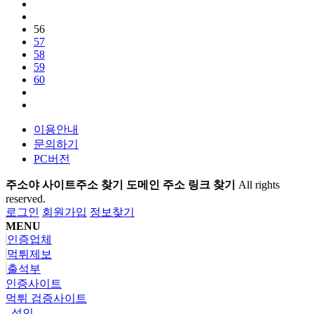
56
57
58
59
60
이용안내
문의하기
PC버전
주소야 사이트주소 찾기 도메인 주소 링크 찾기
All rights
reserved.
로그인
회원가입
정보찾기
MENU
인증업체
먹튀제보
출석부
인증사이트
먹튀 검증사이트
성인