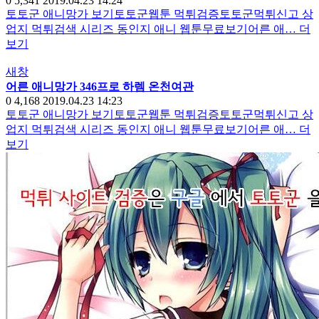
0
5,341
2019.04.23 14:24
토토군 애니망가 보기토토군웹툰 먹튀검증토토군먹튀신고 상
업지 먹튀검색 시리즈 동인지 애니 웹툰무료보기 어른 애…
더
보기
새창
어른 애니망가 346프로 하렘 온천여관
0
4,168
2019.04.23 14:23
토토군 애니망가 보기토토군웹툰 먹튀검증토토군먹튀신고 상
업지 먹튀검색 시리즈 동인지 애니 웹툰무료보기 어른 애…
더
보기