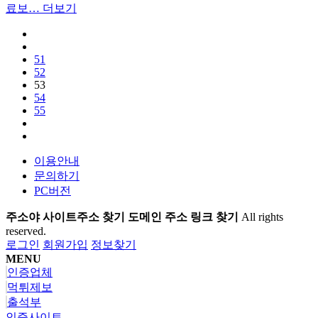
료보…
더보기
51
52
53
54
55
이용안내
문의하기
PC버전
주소야 사이트주소 찾기 도메인 주소 링크 찾기
All rights
reserved.
로그인
회원가입
정보찾기
MENU
인증업체
먹튀제보
출석부
인증사이트