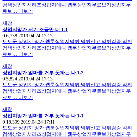
검색상업지시리즈상업지애니 웹툰상업지무료보기상업지무
료보…
더보기
새창
상업지망가 저기 조금만 더 1-1
0
6,738
2019.04.24 17:15
토토군 상업지 망가 웹툰상업지먹튀 먹튀신고 먹튀검증 먹튀
검색상업지시리즈상업지애니 웹툰상업지무료보기상업지무
료보…
더보기
새창
상업지망가 엄마를 거부 못하는 나 1-2
0
5,824
2019.04.24 17:13
토토군 상업지 망가 웹툰상업지먹튀 먹튀신고 먹튀검증 먹튀
검색상업지시리즈상업지애니 웹툰상업지무료보기상업지무
료보…
더보기
새창
상업지망가 엄마를 거부 못하는 나 1-1
0
18,309
2019.04.24 17:11
토토군 상업지 망가 웹툰상업지먹튀 먹튀신고 먹튀검증 먹튀
검색상업지시리즈상업지애니 웹툰상업지무료보기상업지무