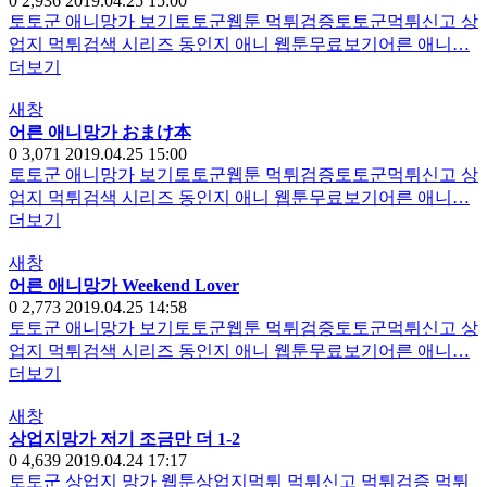
0
2,936
2019.04.25 15:00
토토군 애니망가 보기토토군웹툰 먹튀검증토토군먹튀신고 상
업지 먹튀검색 시리즈 동인지 애니 웹툰무료보기어른 애니…
더보기
새창
어른 애니망가 おまけ本
0
3,071
2019.04.25 15:00
토토군 애니망가 보기토토군웹툰 먹튀검증토토군먹튀신고 상
업지 먹튀검색 시리즈 동인지 애니 웹툰무료보기어른 애니…
더보기
새창
어른 애니망가 Weekend Lover
0
2,773
2019.04.25 14:58
토토군 애니망가 보기토토군웹툰 먹튀검증토토군먹튀신고 상
업지 먹튀검색 시리즈 동인지 애니 웹툰무료보기어른 애니…
더보기
새창
상업지망가 저기 조금만 더 1-2
0
4,639
2019.04.24 17:17
토토군 상업지 망가 웹툰상업지먹튀 먹튀신고 먹튀검증 먹튀