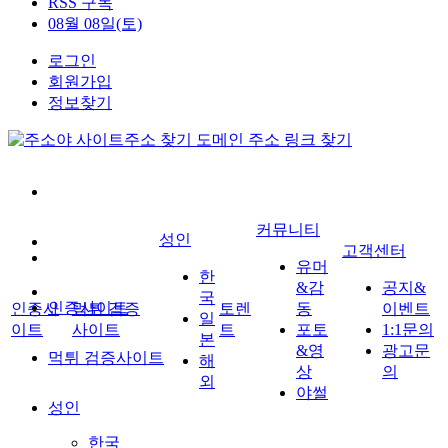
RSS 구독
08월 08일(토)
로그인
회원가입
정보찾기
커뮤니티
성인
고객센터
유머
한
&감
공지&
국
인증사이트
인증사
먹튀 검증
토렌
동
이벤트
일
이트
사이트
트
포토
1:1문의
본
&영
광고문
먹튀 검증사이트
해
상
의
외
야썰
성인
한국