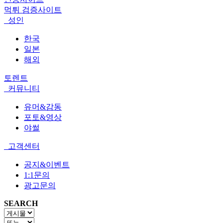
먹튀 검증사이트
성인
한국
일본
해외
토렌트
커뮤니티
유머&감동
포토&영상
야썰
고객센터
공지&이벤트
1:1문의
광고문의
SEARCH