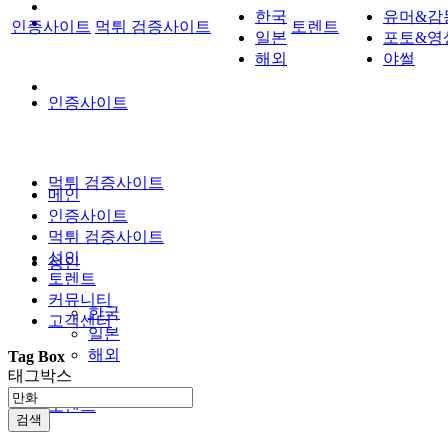
한국
유머&감
인증사이트
먹튀 검증사이트
토렌트
일본
포토&영
해외
야썰
인증사이트
먹튀 검증사이트
메인
인증사이트
먹튀 검증사이트
성인
성인
토렌트
커뮤니티
한국
고객센터
일본
해외
Tag Box
태그박스
토렌트
검색