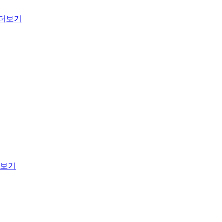
더보기
보기