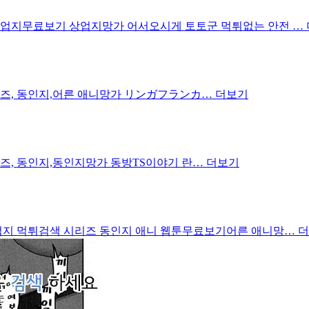
지무료보기 상업지망가 어서오시게 토토군 먹튀없는 안전 …
 시리즈, 동인지,어른 애니망가 リンガフランカ…
더보기
시리즈, 동인지,동인지망가 동방TS이야기 란…
더보기
지 먹튀검색 시리즈 동인지 애니 웹툰무료보기어른 애니망…
더