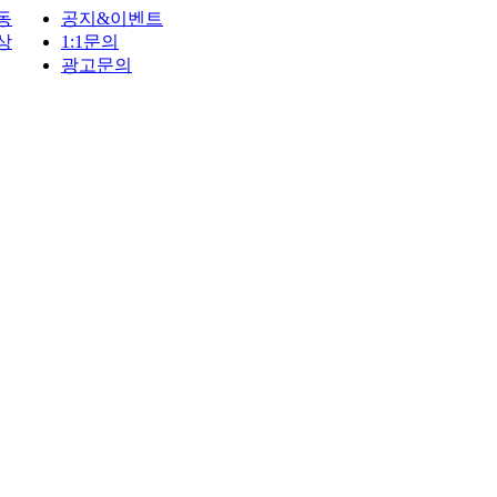
동
공지&이벤트
상
1:1문의
광고문의