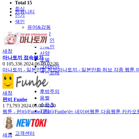
Total 15
최신
커뮤니티
인기
색인
유머&감동
포토&영상
일반인
연예인
새창
서양
마나토끼 접속불가
모델
0
105,336
2024.06.09 02:20
그라비아
마나토끼 - 일본만화 허브마나토끼 - 일본만화 허브 각종 웹툰 
코스프레
BJ
품번
후방주의
새창
움짤
펀비 Funbe
스포츠
1
73,793
2024.06.09 02:20
기타
웹툰 - 펀비(Funbe) 펀비(Funbe)는 네이버웹툰 다음웹툰 
야썰
고객센터
새창