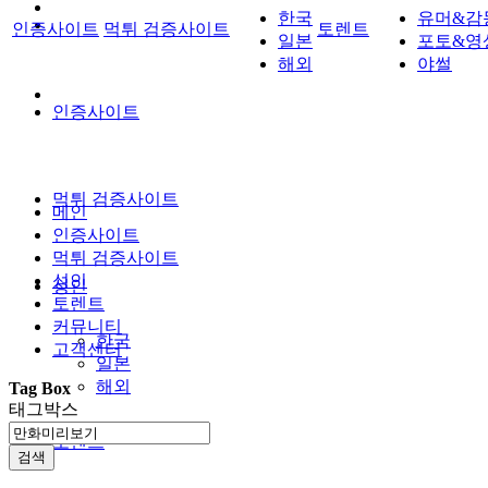
한국
유머&감
인증사이트
먹튀 검증사이트
토렌트
일본
포토&영
해외
야썰
인증사이트
먹튀 검증사이트
메인
인증사이트
먹튀 검증사이트
성인
성인
토렌트
커뮤니티
한국
고객센터
일본
해외
Tag Box
태그박스
토렌트
검색