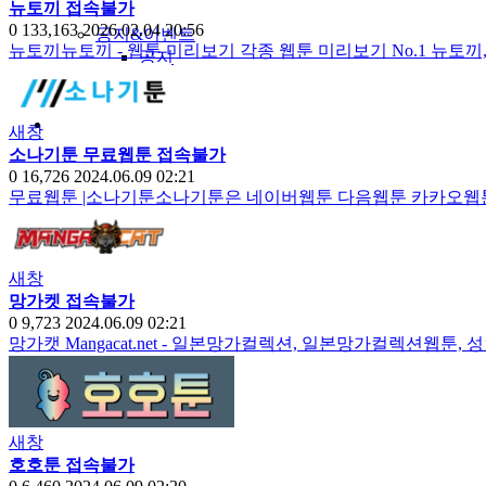
뉴토끼 접속불가
0
133,163
2026.02.04 20:56
공지&이벤트
뉴토끼뉴토끼 - 웹툰 미리보기 각종 웹툰 미리보기 No.1 뉴토
공지
1:1문의
광고문의
새창
소나기툰 무료웹툰 접속불가
0
16,726
2024.06.09 02:21
무료웹툰 |소나기툰소나기툰은 네이버웹툰 다음웹툰 카카오웹툰
새창
망가켓 접속불가
0
9,723
2024.06.09 02:21
망가캣 Mangacat.net - 일본망가컬렉션, 일본망가컬렉션웹
새창
호호툰 접속불가