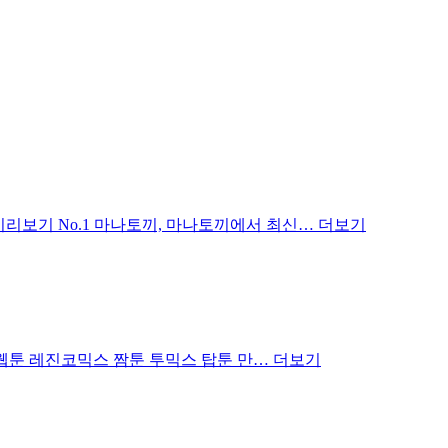
미리보기 No.1 마나토끼, 마나토끼에서 최신…
더보기
카카오웹툰 레진코믹스 짬툰 투믹스 탑툰 만…
더보기