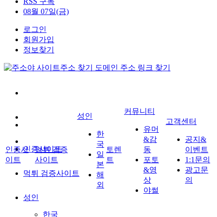
RSS 구독
08월 07일(금)
로그인
회원가입
정보찾기
커뮤니티
성인
고객센터
유머
한
&감
공지&
국
인증사이트
인증사
먹튀 검증
토렌
동
이벤트
일
이트
사이트
트
포토
1:1문의
본
&영
광고문
먹튀 검증사이트
해
상
의
외
야썰
성인
한국