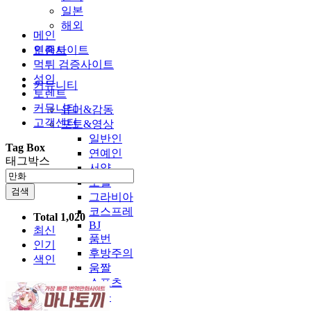
일본
해외
메인
인증사이트
토렌트
먹튀 검증사이트
성인
커뮤니티
토렌트
커뮤니티
유머&감동
고객센터
포토&영상
일반인
Tag Box
연예인
태그박스
서양
모델
검색
그라비아
코스프레
Total 1,020
BJ
최신
품번
인기
후방주의
색인
움짤
스포츠
기타