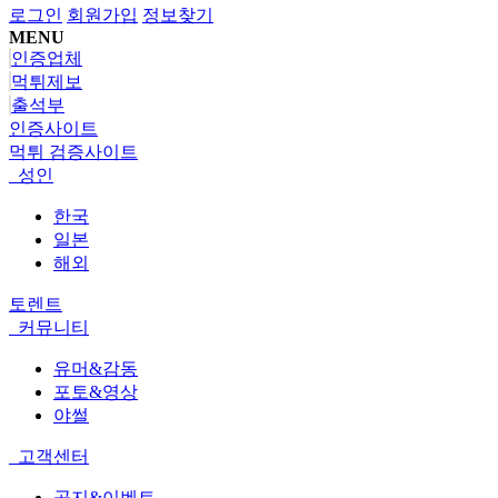
로그인
회원가입
정보찾기
MENU
인증업체
먹튀제보
출석부
인증사이트
먹튀 검증사이트
성인
한국
일본
해외
토렌트
커뮤니티
유머&감동
포토&영상
야썰
고객센터
공지&이벤트