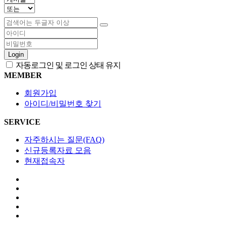
Login
자동로그인 및 로그인 상태 유지
MEMBER
회원가입
아이디/비밀번호 찾기
SERVICE
자주하시는 질문(FAQ)
신규등록자료 모음
현재접속자