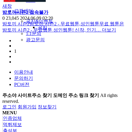
야썰
새창
고객센터
밤토끼시즌2 접속불가
0
23,045
2024.06.09 02:20
공지&이벤트
밤토끼 시즌2밤토끼 시즌2 - 무료웹툰,성인웹툰무료 웹툰은
공지
밤토끼 시즌2 - 무료웹툰 성인웹툰! 신작, 인기…
더보기
1:1문의
광고문의
1
이용안내
문의하기
PC버전
주소야 사이트주소 찾기 도메인 주소 링크 찾기
All rights
reserved.
로그인
회원가입
정보찾기
MENU
인증업체
먹튀제보
출석부