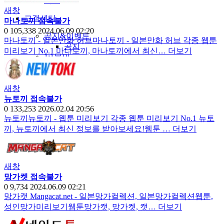
야썰
새창
고객센터
마나토끼 접속불가
0
105,338
2024.06.09 02:20
공지&이벤트
마나토끼 - 일본만화 허브마나토끼 - 일본만화 허브 각종 웹툰
공지
미리보기 No.1 마나토끼, 마나토끼에서 최신…
더보기
1:1문의
광고문의
새창
뉴토끼 접속불가
0
133,253
2026.02.04 20:56
뉴토끼뉴토끼 - 웹툰 미리보기 각종 웹툰 미리보기 No.1 뉴토
끼, 뉴토끼에서 최신 정보를 받아보세요!웹툰 …
더보기
새창
망가켓 접속불가
0
9,734
2024.06.09 02:21
망가캣 Mangacat.net - 일본망가컬렉션, 일본망가컬렉션웹툰,
성인망가미리보기웹툰망가캣, 망가켓, 캣…
더보기