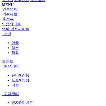
MENU
인증업체
먹튀제보
출석부
인증사이트
먹튀 검증사이트
성인
한국
일본
해외
토렌트
커뮤니티
유머&감동
포토&영상
야썰
고객센터
공지&이벤트