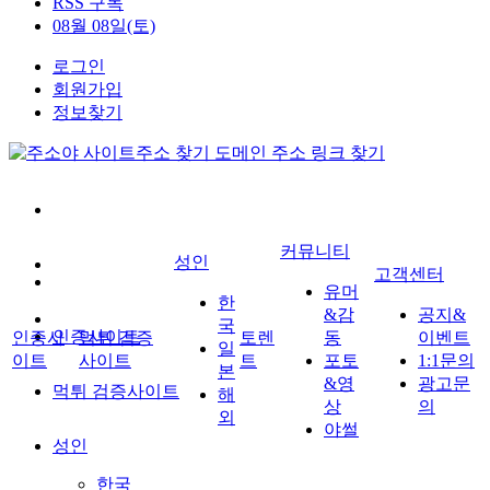
RSS 구독
08월 08일(토)
로그인
회원가입
정보찾기
커뮤니티
성인
고객센터
유머
한
&감
공지&
국
인증사이트
인증사
먹튀 검증
토렌
동
이벤트
일
이트
사이트
트
포토
1:1문의
본
&영
광고문
먹튀 검증사이트
해
상
의
외
야썰
성인
한국