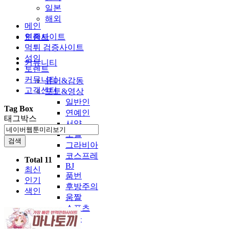
일본
해외
메인
인증사이트
토렌트
먹튀 검증사이트
성인
커뮤니티
토렌트
커뮤니티
유머&감동
고객센터
포토&영상
일반인
Tag Box
연예인
태그박스
서양
모델
검색
그라비아
코스프레
Total 11
BJ
최신
품번
인기
후방주의
색인
움짤
스포츠
기타